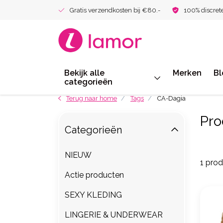
Gratis verzendkosten bij €80.-
100% discret
Bekijk alle
Merken
Bl
categorieën
Terug naar home
Tags
CA-Dagia
Pro
Categorieën
NIEUW
1 pro
Actie producten
SEXY KLEDING
LINGERIE & UNDERWEAR