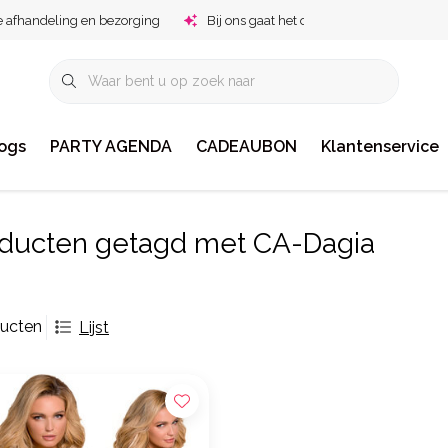
e afhandeling en bezorging
Bij ons gaat het om jou!
ogs
PARTY AGENDA
CADEAUBON
Klantenservice
ducten getagd met CA-Dagia
ducten
Lijst