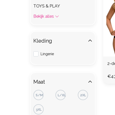
TOYS & PLAY
Bekijk alles
Kleding
Lingerie
2-de
€47
Maat
S/M
L/XL
2XL
3XL