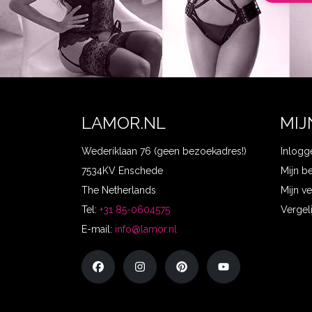
LAMOR.NL
MIJ
Wederiklaan 76 (geen bezoekadres!)
Inlogg
7534KV Enschede
Mijn b
The Netherlands
Mijn ve
Tel:
+31 85-0604575
Vergel
E-mail:
info@lamor.nl