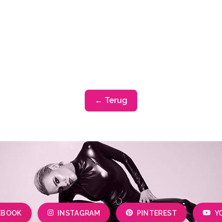
← Terug
EBOOK
INSTAGRAM
PINTEREST
Y