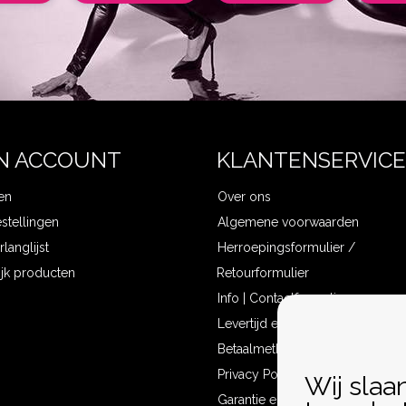
N ACCOUNT
KLANTENSERVICE
en
Over ons
estellingen
Algemene voorwaarden
rlanglijst
Herroepingsformulier /
ijk producten
Retourformulier
Info | Contactformulier
Levertijd en verzendkosten
Betaalmethoden
Privacy Policy
Wij slaa
Garantie en klachten