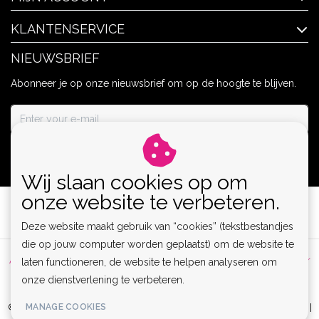
KLANTENSERVICE
NIEUWSBRIEF
Abonneer je op onze nieuwsbrief om op de hoogte te blijven.
ABONNEER
Wij slaan cookies op om
onze website te verbeteren.
Deze website maakt gebruik van “cookies” (tekstbestandjes
die op jouw computer worden geplaatst) om de website te
Algemene voorwaarden
|
Privacy Policy
|
Sitemap
|
Disclaimer
laten functioneren, de website te helpen analyseren om
onze dienstverlening te verbeteren.
|
RSS Feed
MANAGE COOKIES
© Copyright 2026 - Lamor | Clubwear, Lingerie & Kinky Fashion XS-6XL |