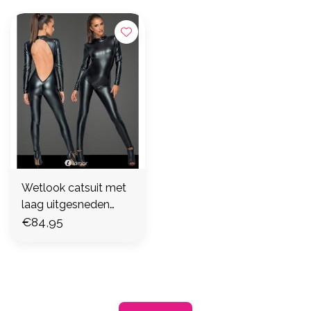
Wetlook catsuit met
laag uitgesneden
rugpartij (XL)
€84,95