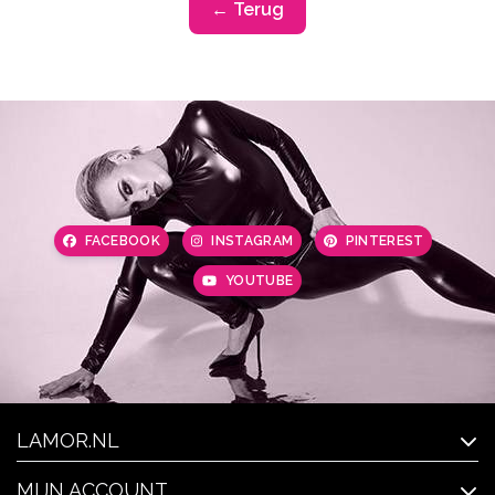
← Terug
FACEBOOK
INSTAGRAM
PINTEREST
YOUTUBE
LAMOR.NL
MIJN ACCOUNT