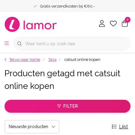
Gratis verzendkosten bij €80.-
0
Terug naar home
Tags
catsuit online kopen
Producten getagd met catsuit
online kopen
FILTER
Lijst