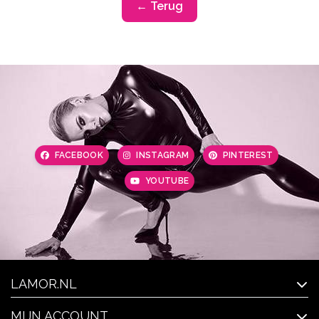
← Terug
FACEBOOK
INSTAGRAM
PINTEREST
YOUTUBE
LAMOR.NL
MIJN ACCOUNT