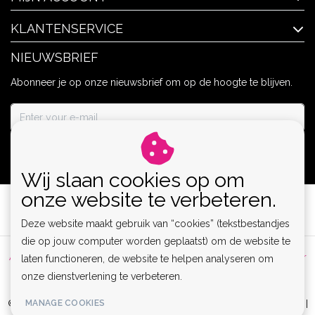
KLANTENSERVICE
NIEUWSBRIEF
Abonneer je op onze nieuwsbrief om op de hoogte te blijven.
ABONNEER
Wij slaan cookies op om
onze website te verbeteren.
Deze website maakt gebruik van “cookies” (tekstbestandjes
die op jouw computer worden geplaatst) om de website te
Algemene voorwaarden
|
Privacy Policy
|
Sitemap
|
Disclaimer
laten functioneren, de website te helpen analyseren om
onze dienstverlening te verbeteren.
|
RSS Feed
MANAGE COOKIES
© Copyright 2026 - Lamor | Clubwear, Lingerie & Kinky Fashion XS-6XL |