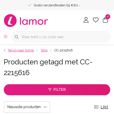
Gratis verzendkosten bij €80.-
0
Terug naar home
Tags
CC-2215616
Producten getagd met CC-
2215616
FILTER
Lijst