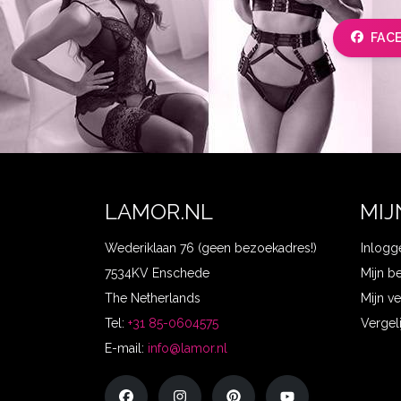
FAC
LAMOR.NL
MIJ
Wederiklaan 76 (geen bezoekadres!)
Inlogg
7534KV Enschede
Mijn b
The Netherlands
Mijn ve
Tel:
+31 85-0604575
Vergel
E-mail:
info@lamor.nl