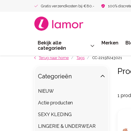
Gratis verzendkosten bij €80.-
100% discret
Bekijk alle
Merken
Bl
categorieën
Terug naar home
Tags
CC-22156243021
Pro
Categorieën
NIEUW
1 pro
Actie producten
SEXY KLEDING
LINGERIE & UNDERWEAR