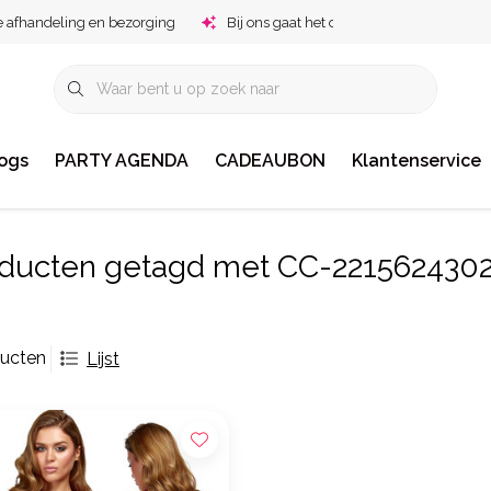
e afhandeling en bezorging
Bij ons gaat het om jou!
ogs
PARTY AGENDA
CADEAUBON
Klantenservice
ducten getagd met CC-221562430
ducten
Lijst