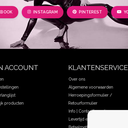
EBOOK
INSTAGRAM
PINTEREST
Y
N ACCOUNT
KLANTENSERVICE
en
Over ons
estellingen
Algemene voorwaarden
rlanglijst
Herroepingsformulier /
ijk producten
Retourformulier
Info | Contactformulier
Levertijd en verzendkosten
Betaalmethoden