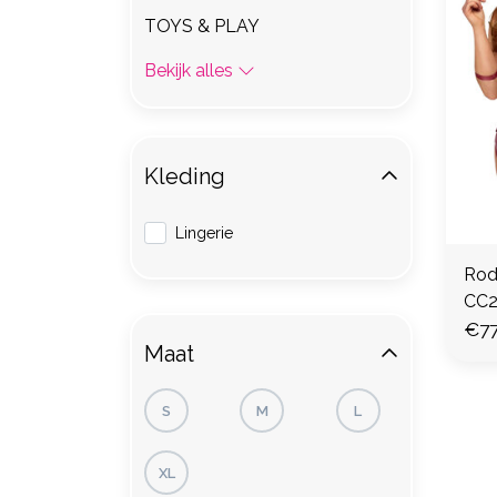
TOYS & PLAY
Bekijk alles
Kleding
Lingerie
Rod
CC2
€77
Maat
S
M
L
XL