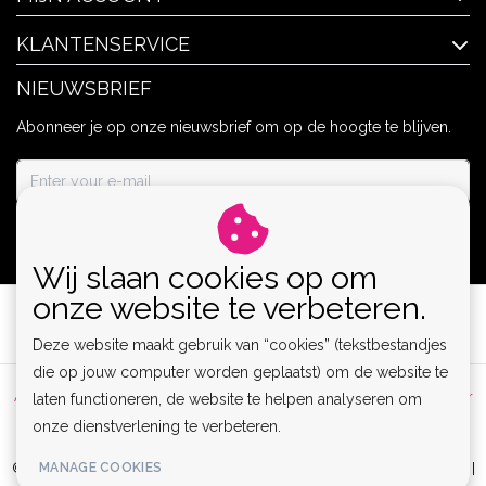
KLANTENSERVICE
NIEUWSBRIEF
Abonneer je op onze nieuwsbrief om op de hoogte te blijven.
ABONNEER
Wij slaan cookies op om
onze website te verbeteren.
Deze website maakt gebruik van “cookies” (tekstbestandjes
die op jouw computer worden geplaatst) om de website te
Algemene voorwaarden
|
Privacy Policy
|
Sitemap
|
Disclaimer
laten functioneren, de website te helpen analyseren om
onze dienstverlening te verbeteren.
|
RSS Feed
MANAGE COOKIES
© Copyright 2026 - Lamor | Clubwear, Lingerie & Kinky Fashion XS-6XL |