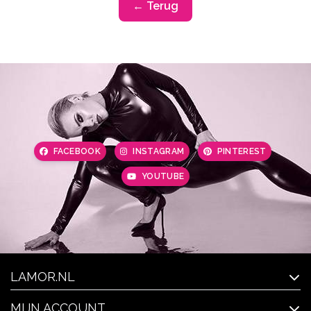
← Terug
FACEBOOK
INSTAGRAM
PINTEREST
YOUTUBE
LAMOR.NL
MIJN ACCOUNT