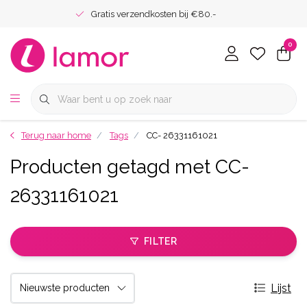
Gratis verzendkosten bij €80.-
0
Terug naar home
Tags
CC- 26331161021
Producten getagd met CC-
26331161021
FILTER
Lijst