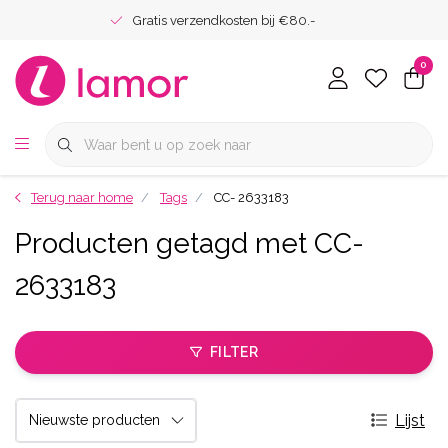
Gratis verzendkosten bij €80.-
0
Terug naar home
Tags
CC- 2633183
Producten getagd met CC-
2633183
FILTER
Lijst