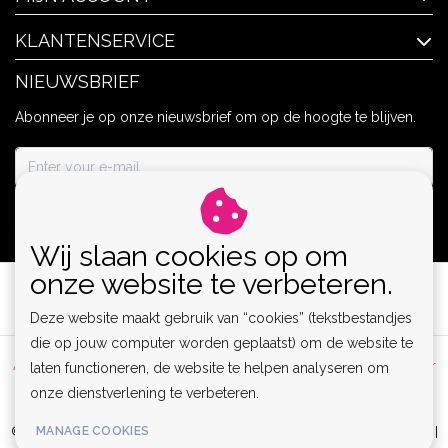
KLANTENSERVICE
NIEUWSBRIEF
Abonneer je op onze nieuwsbrief om op de hoogte te blijven.
ABONNEER
Wij slaan cookies op om
onze website te verbeteren.
Deze website maakt gebruik van “cookies” (tekstbestandjes
die op jouw computer worden geplaatst) om de website te
Algemene voorwaarden
|
Privacy Policy
|
Sitemap
|
Disclaimer
laten functioneren, de website te helpen analyseren om
onze dienstverlening te verbeteren.
|
RSS Feed
MANAGE COOKIES
© Copyright 2026 - Lamor | Clubwear, Lingerie & Kinky Fashion XS-6XL |