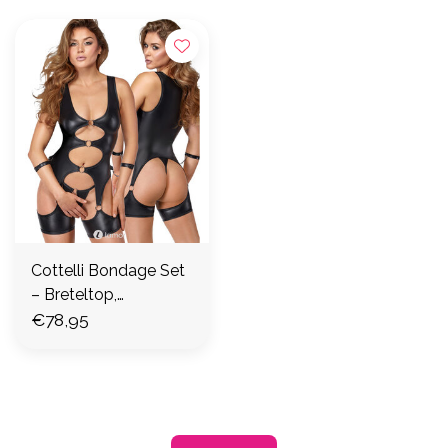
Cottelli Bondage Set
– Breteltop,
CC2633183
€78,95