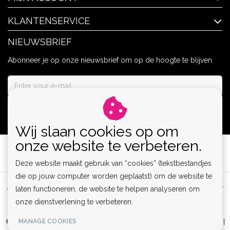
KLANTENSERVICE
NIEUWSBRIEF
Abonneer je op onze nieuwsbrief om op de hoogte te blijven.
ABONNEER
Wij slaan cookies op om
onze website te verbeteren.
Deze website maakt gebruik van “cookies” (tekstbestandjes
die op jouw computer worden geplaatst) om de website te
Algemene voorwaarden
|
Privacy Policy
|
Sitemap
|
Disclaimer
laten functioneren, de website te helpen analyseren om
onze dienstverlening te verbeteren.
|
RSS Feed
MANAGE COOKIES
© Copyright 2026 - Lamor | Clubwear, Lingerie & Kinky Fashion XS-6XL |