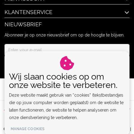
KLANTENSERVICE
NIEUWSBRIEF
Abonneer je op onze nieuwsbrief om op de hoogte te blijven.
ABONNEER
Wij slaan cookies op om
onze website te verbeteren.
Deze website maakt gebruik van “cookies” (tekstbestandjes
die op jouw computer worden geplaatst) om de website te
Algemene voorwaarden
|
Privacy Policy
|
Sitemap
|
Disclaimer
laten functioneren, de website te helpen analyseren om
onze dienstverlening te verbeteren.
|
RSS Feed
MANAGE COOKIES
© Copyright 2026 - Lamor | Clubwear, Lingerie & Kinky Fashion XS-6XL |