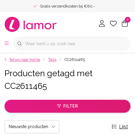
Gratis verzendkosten bij €80.-
0
Terug naar home
Tags
CC2611465
Producten getagd met
CC2611465
FILTER
Lijst