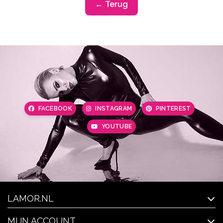
← Terug
FACEBOOK
INSTAGRAM
PINTEREST
YOUTUBE
LAMOR.NL
MIJN ACCOUNT