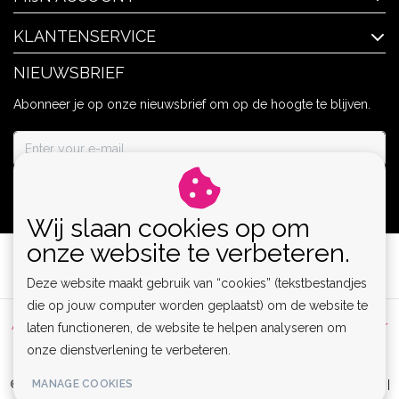
KLANTENSERVICE
NIEUWSBRIEF
Abonneer je op onze nieuwsbrief om op de hoogte te blijven.
ABONNEER
Wij slaan cookies op om
onze website te verbeteren.
Deze website maakt gebruik van “cookies” (tekstbestandjes
die op jouw computer worden geplaatst) om de website te
Algemene voorwaarden
|
Privacy Policy
|
Sitemap
|
Disclaimer
laten functioneren, de website te helpen analyseren om
onze dienstverlening te verbeteren.
|
RSS Feed
MANAGE COOKIES
© Copyright 2026 - Lamor | Clubwear, Lingerie & Kinky Fashion XS-6XL |