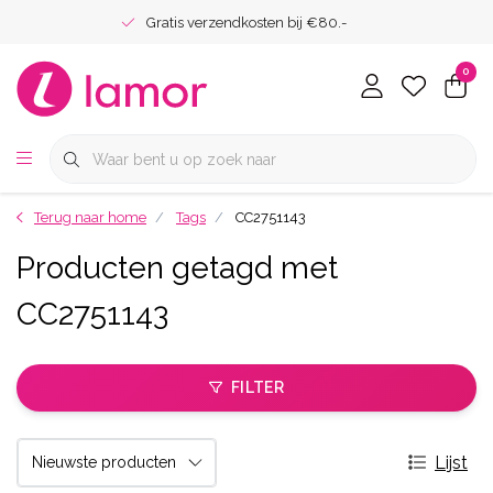
Gratis verzendkosten bij €80.-
0
Terug naar home
Tags
CC2751143
Producten getagd met
CC2751143
FILTER
Lijst