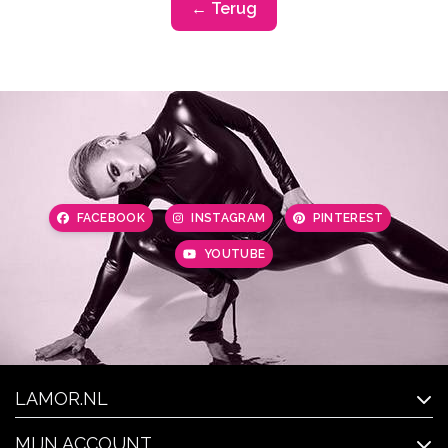
← Terug
FACEBOOK
INSTAGRAM
PINTEREST
YOUTUBE
LAMOR.NL
MIJN ACCOUNT