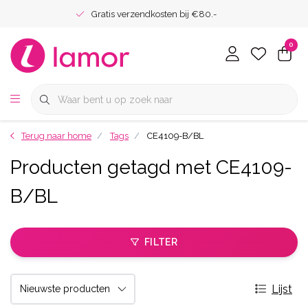
Gratis verzendkosten bij €80.-
0
Terug naar home
Tags
CE4109-B/BL
Producten getagd met CE4109-
B/BL
FILTER
Lijst