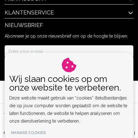
KLANTENSERVICE
NIEUWSBRIEF
Abonneer je op onze nieuwsbrief om op de hoogte te blijven.
ABONNEER
Wij slaan cookies op om
onze website te verbeteren.
Deze website maakt gebruik van “cookies” (tekstbestandjes
die op jouw computer worden geplaatst) om de website te
Algemene voorwaarden
|
Privacy Policy
|
Sitemap
|
Disclaimer
laten functioneren, de website te helpen analyseren om
onze dienstverlening te verbeteren.
|
RSS Feed
MANAGE COOKIES
© Copyright 2026 - Lamor | Clubwear, Lingerie & Kinky Fashion XS-6XL |