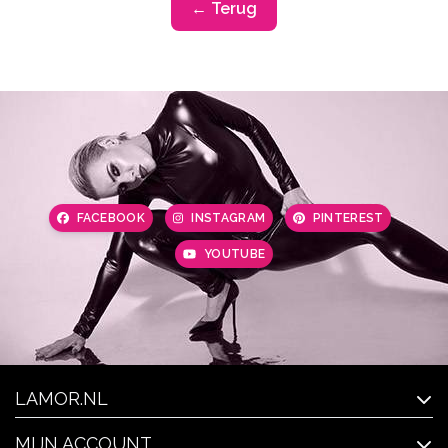
← Terug
FACEBOOK
INSTAGRAM
PINTEREST
YOUTUBE
LAMOR.NL
MIJN ACCOUNT