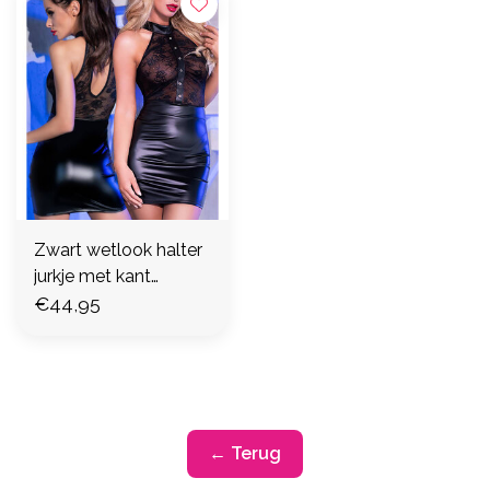
Zwart wetlook halter
jurkje met kant
,CR4340
€44,95
← Terug