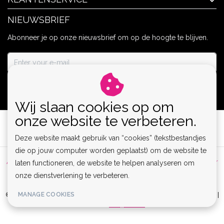
NIEUWSBRIEF
Abonneer je op onze nieuwsbrief om op de hoogte te blijven.
ABONNEER
Wij slaan cookies op om
onze website te verbeteren.
Deze website maakt gebruik van “cookies” (tekstbestandjes
die op jouw computer worden geplaatst) om de website te
Algemene voorwaarden
|
Privacy Policy
|
Sitemap
|
Disclaimer
laten functioneren, de website te helpen analyseren om
onze dienstverlening te verbeteren.
|
RSS Feed
MANAGE COOKIES
© Copyright 2026 - Lamor | Clubwear, Lingerie & Kinky Fashion XS-6XL |
Realisatie
InStijl Media