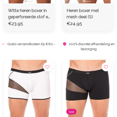
Witte heren boxer in
Heren boxer met
geperforeerde stof en
mesh deel (S)
tulle (S)
€23,95
€24,95
Gratis verzendkosten bij €80.-
100% discrete afhandeling en
bezorging
Sale