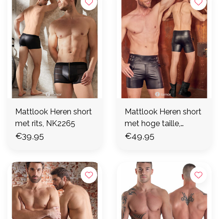
Mattlook Heren short
Mattlook Heren short
met rits, NK2265
met hoge taille,
€39,95
NK2877
€49,95