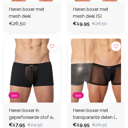
Heren boxer met
Heren boxer met
mesh deel
mesh deel (S)
€26,50
€19,95
€26,50
Sale
Sale
Heren boxer in
Heren boxer met
geperforeerde stof en
transparante delen (S
tulle (S)
€17,95
)
€19,95
€24,95
€26,95