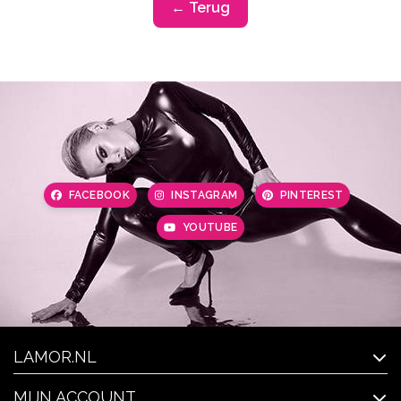
← Terug
FACEBOOK
INSTAGRAM
PINTEREST
YOUTUBE
LAMOR.NL
MIJN ACCOUNT