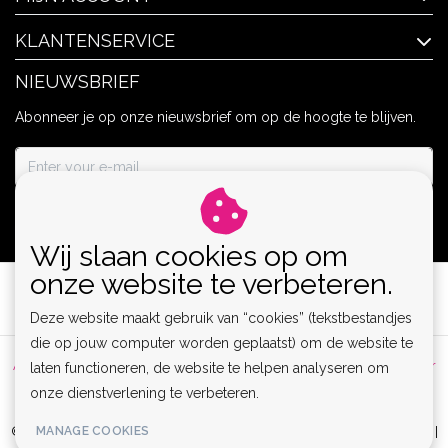
KLANTENSERVICE
NIEUWSBRIEF
Abonneer je op onze nieuwsbrief om op de hoogte te blijven.
ABONNEER
Wij slaan cookies op om
onze website te verbeteren.
Deze website maakt gebruik van “cookies” (tekstbestandjes
die op jouw computer worden geplaatst) om de website te
Algemene voorwaarden
|
Privacy Policy
|
Sitemap
|
Disclaimer
laten functioneren, de website te helpen analyseren om
onze dienstverlening te verbeteren.
|
RSS Feed
MANAGE COOKIES
© Copyright 2026 - Lamor | Clubwear, Lingerie & Kinky Fashion XS-6XL |