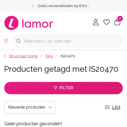
Gratis verzendkosten bij €80.-
0
Terug naar home
Tags
IS20470
Producten getagd met IS20470
FILTER
Lijst
Geen producten gevonden!