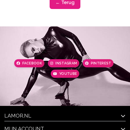
← Terug
FACEBOOK
INSTAGRAM
PINTEREST
YOUTUBE
LAMOR.NL
MIJN ACCOUNT