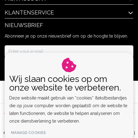
KLANTENSERVICE
NIEUWSBRIEF
Abonneer je op onze nieuwsbrief om op de hoogte te blijven.
ABONNEER
Wij slaan cookies op om
onze website te verbeteren.
Deze website maakt gebruik van “cookies” (tekstbestandjes
die op jouw computer worden geplaatst) om de website te
Algemene voorwaarden
|
Privacy Policy
|
Sitemap
|
Disclaimer
laten functioneren, de website te helpen analyseren om
onze dienstverlening te verbeteren.
|
RSS Feed
MANAGE COOKIES
© Copyright 2026 - Lamor | Clubwear, Lingerie & Kinky Fashion XS-6XL |