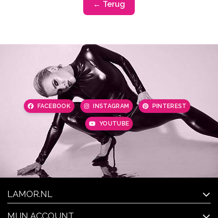
← Terug
FACEBOOK
INSTAGRAM
PINTEREST
YOUTUBE
LAMOR.NL
MIJN ACCOUNT