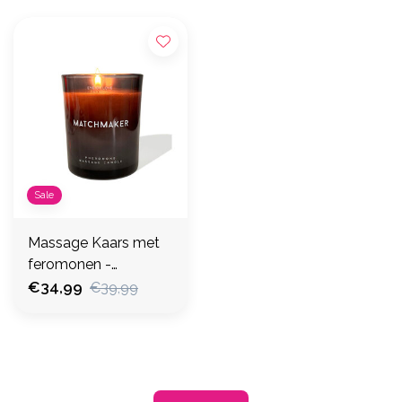
Sale
Massage Kaars met
feromonen -
zwaardere geur
€34,99
€39,99