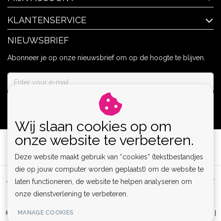
KLANTENSERVICE
NIEUWSBRIEF
Abonneer je op onze nieuwsbrief om op de hoogte te blijven.
ABONNEER
Wij slaan cookies op om
onze website te verbeteren.
Deze website maakt gebruik van “cookies” (tekstbestandjes
die op jouw computer worden geplaatst) om de website te
Algemene voorwaarden
|
Privacy Policy
|
Sitemap
|
Disclaimer
laten functioneren, de website te helpen analyseren om
onze dienstverlening te verbeteren.
|
RSS Feed
MANAGE COOKIES
© Copyright 2026 - Lamor | Clubwear, Lingerie & Kinky Fashion XS-6XL |