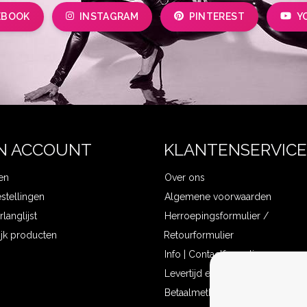
EBOOK
INSTAGRAM
PINTEREST
Y
N ACCOUNT
KLANTENSERVICE
en
Over ons
estellingen
Algemene voorwaarden
rlanglijst
Herroepingsformulier /
ijk producten
Retourformulier
Info | Contactformulier
Levertijd en verzendkosten
Betaalmethoden