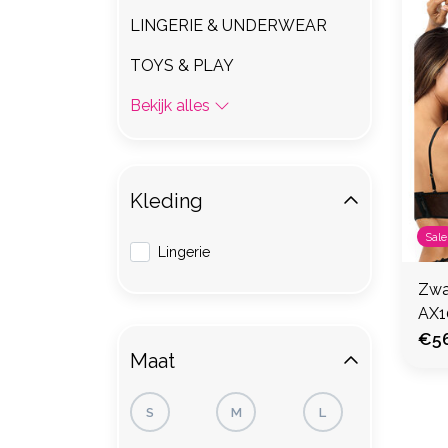
LINGERIE & UNDERWEAR
TOYS & PLAY
Bekijk alles
Kleding
Sale
Lingerie
Zwa
AX1
€56
Maat
S
M
L