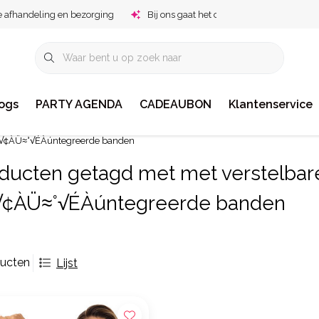
e afhandeling en bezorging
Bij ons gaat het om jou!
ogs
PARTY AGENDA
CADEAUBON
Klantenservice
ge√¢ÀÜ≈°√ÉÀúntegreerde banden
ducten getagd met met verstelbar
√¢ÀÜ≈°√ÉÀúntegreerde banden
ducten
Lijst