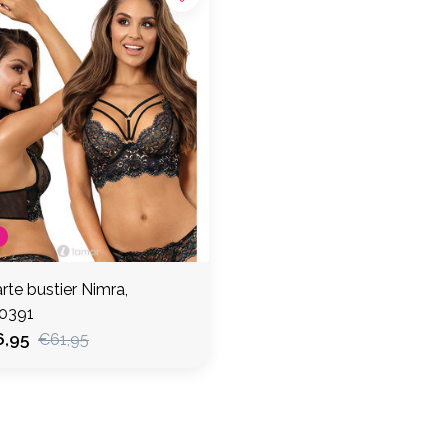
rte bustier Nimra,
0391
,95
€61,95