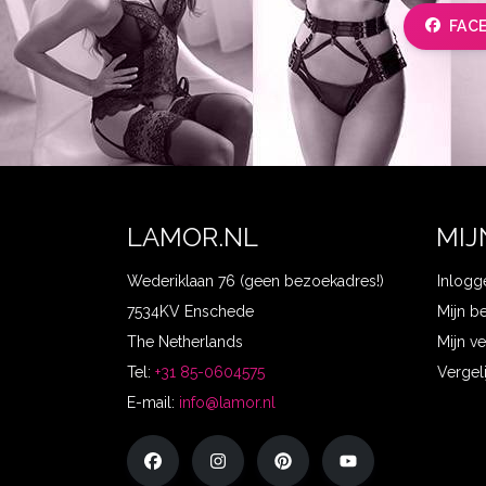
FAC
LAMOR.NL
MIJ
Wederiklaan 76 (geen bezoekadres!)
Inlogg
7534KV Enschede
Mijn b
The Netherlands
Mijn ve
Tel:
+31 85-0604575
Vergel
E-mail:
info@lamor.nl