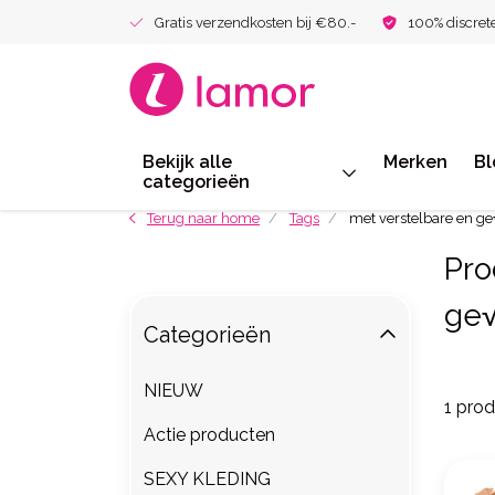
Gratis verzendkosten bij €80.-
100% discret
Bekijk alle
Merken
Bl
categorieën
Terug naar home
Tags
met verstelbare en 
Pro
ge
Categorieën
NIEUW
1 pro
Actie producten
SEXY KLEDING