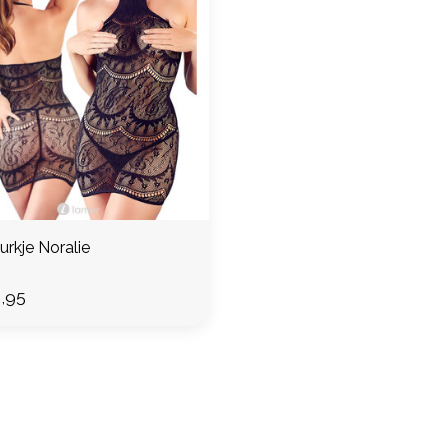
urkje Noralie
,95