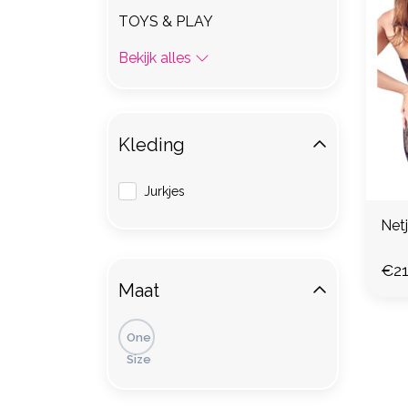
TOYS & PLAY
Bekijk alles
Kleding
Jurkjes
Netj
€21
Maat
One
Size