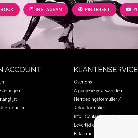
EBOOK
INSTAGRAM
PINTEREST
Y
N ACCOUNT
KLANTENSERVICE
en
Over ons
estellingen
Algemene voorwaarden
rlanglijst
Herroepingsformulier /
ijk producten
Retourformulier
Info | Contactformulier
Levertijd en verzendkosten
Betaalmethoden