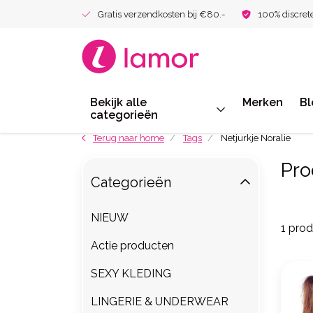
Gratis verzendkosten bij €80.-
100% discret
Bekijk alle
Merken
Bl
categorieën
Terug naar home
Tags
Netjurkje Noralie
Pro
Categorieën
NIEUW
1 pro
Actie producten
SEXY KLEDING
LINGERIE & UNDERWEAR