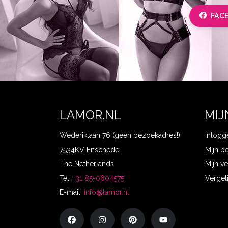
FAC
LAMOR.NL
MIJ
Wederiklaan 76 (geen bezoekadres!)
Inlogg
7534KV Enschede
Mijn b
The Netherlands
Mijn ve
Tel:
+31 85-0604575
Vergel
E-mail:
info@lamor.nl