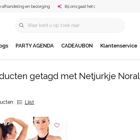
e afhandeling en bezorging
Bij ons gaat het om jou!
ogs
PARTY AGENDA
CADEAUBON
Klantenservice
ducten getagd met Netjurkje Noral
ducten
Lijst