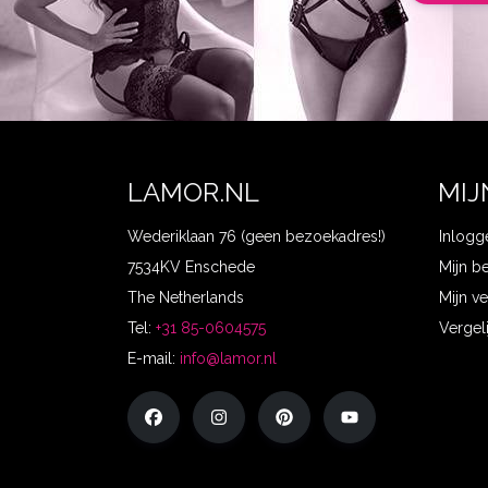
LAMOR.NL
MIJ
Wederiklaan 76 (geen bezoekadres!)
Inlogg
7534KV Enschede
Mijn b
The Netherlands
Mijn ve
Tel:
+31 85-0604575
Vergel
E-mail:
info@lamor.nl