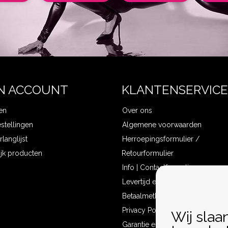
N ACCOUNT
KLANTENSERVICE
en
Over ons
estellingen
Algemene voorwaarden
rlanglijst
Herroepingsformulier /
ijk producten
Retourformulier
Info | Contactformulier
Levertijd en verzendkosten
Betaalmethoden
Privacy Policy
Wij slaa
Garantie en klachten