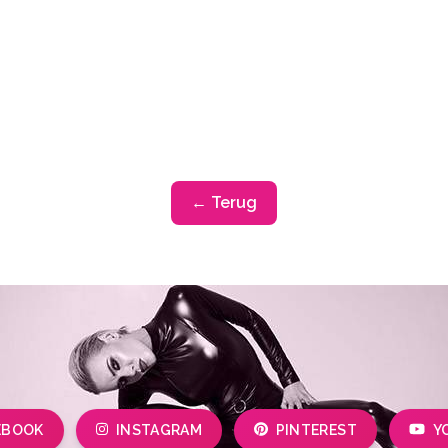
← Terug
EBOOK
INSTAGRAM
PINTEREST
Y