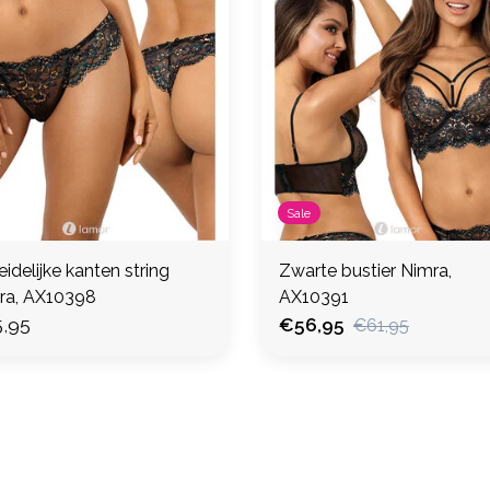
Sale
eidelijke kanten string
Zwarte bustier Nimra,
ra, AX10398
AX10391
,95
€56,95
€61,95