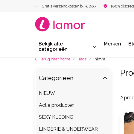
Gratis verzendkosten bij €80.-
100% discret
Bekijk alle
Merken
Bl
categorieën
Terug naar home
Tags
nimra
Pro
Categorieën
NIEUW
2 pro
Actie producten
SEXY KLEDING
LINGERIE & UNDERWEAR