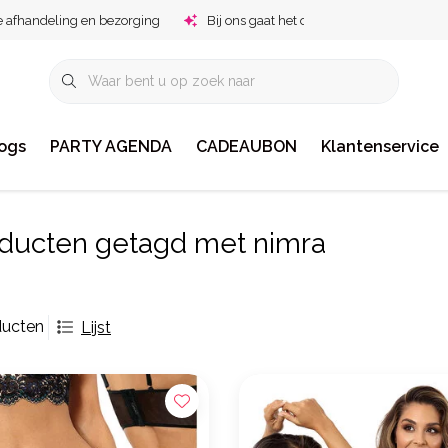
e afhandeling en bezorging
Bij ons gaat het om jou!
ogs
PARTY AGENDA
CADEAUBON
Klantenservice
ducten getagd met nimra
ducten
Lijst