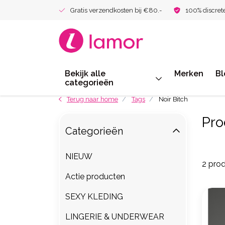
Gratis verzendkosten bij €80.-
100% discret
Bekijk alle
Merken
Bl
categorieën
Terug naar home
Tags
Noir Bitch
Pro
Categorieën
NIEUW
2 pro
Actie producten
SEXY KLEDING
LINGERIE & UNDERWEAR