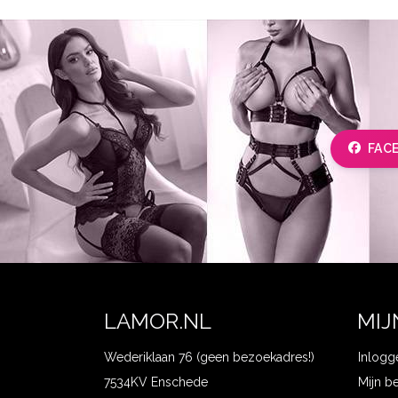
FAC
LAMOR.NL
MIJ
Wederiklaan 76 (geen bezoekadres!)
Inlogg
7534KV Enschede
Mijn b