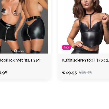
Sale
ook rok met rits, F219
Kunstlede
,95
€49,95
€68,75