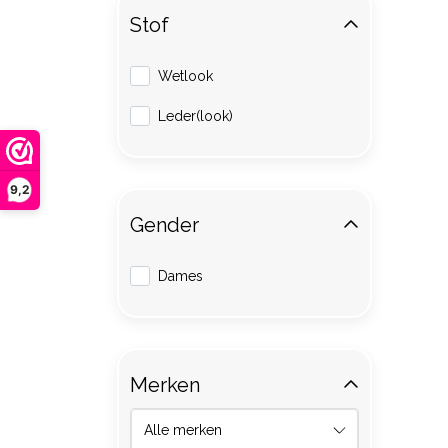
Stof
Wetlook
Leder(look)
9,2
Gender
Dames
Merken