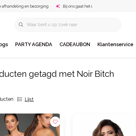
e afhandeling en bezorging
Bij ons gaat het om jou!
ogs
PARTY AGENDA
CADEAUBON
Klantenservice
ducten getagd met Noir Bitch
ducten
Lijst