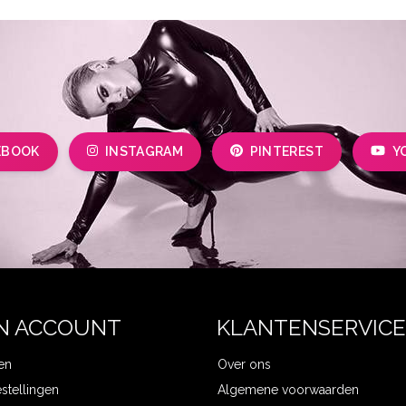
EBOOK
INSTAGRAM
PINTEREST
Y
N ACCOUNT
KLANTENSERVICE
en
Over ons
estellingen
Algemene voorwaarden