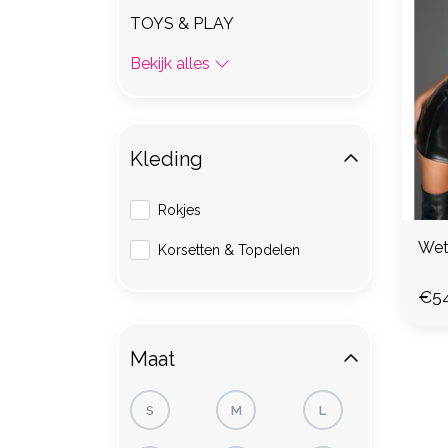
TOYS & PLAY
Bekijk alles
Kleding
Rokjes
Wetl
Korsetten & Topdelen
€54
Maat
S
M
L