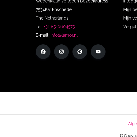
Wederiklaan 76 (geen bezoekadres!)
Inlogg
7534KV Enschede
Mijn b
The Netherlands
Mijn ve
Tel:
+31 85-0604575
Vergel
E-mail:
info@lamor.nl
Alge
© Copyrig