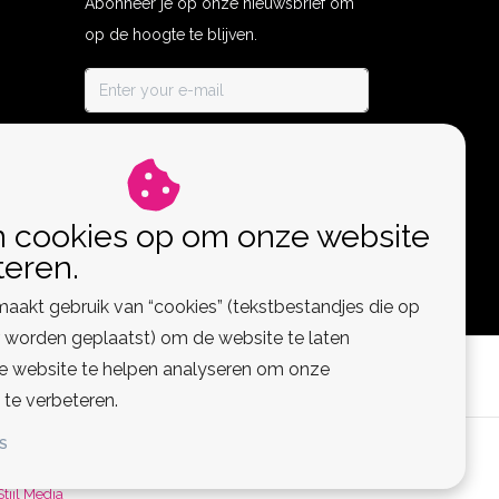
Abonneer je op onze nieuwsbrief om
op de hoogte te blijven.
ABONNEER
n cookies op om onze website
teren.
aakt gebruik van “cookies” (tekstbestandjes die op
worden geplaatst) om de website te laten
de website te helpen analyseren om onze
 te verbeteren.
S
 Feed
Stijl Media