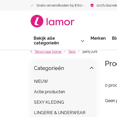
Gratis verzendkosten bij €80.-
100% discret
Bekijk alle
Merken
Bl
categorieën
Terug naar home
Tags
party jurk
Pro
Categorieën
NIEUW
0 pro
Actie producten
Geen 
SEXY KLEDING
LINGERIE & UNDERWEAR