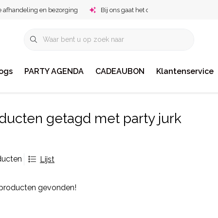
e afhandeling en bezorging
Bij ons gaat het om jou!
ogs
PARTY AGENDA
CADEAUBON
Klantenservice
ducten getagd met party jurk
ducten
Lijst
producten gevonden!