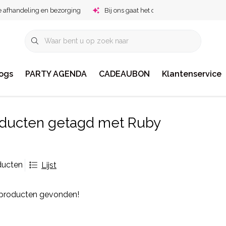
e afhandeling en bezorging
Bij ons gaat het om jou!
ogs
PARTY AGENDA
CADEAUBON
Klantenservice
ducten getagd met Ruby
ducten
Lijst
producten gevonden!