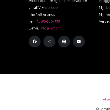
Wederiklaan 76 (geen bezoekadres!)
Inlogg
7534KV Enschede
Mijn b
The Netherlands
Mijn ve
Tel:
+31 85-0604575
Vergel
E-mail:
info@lamor.nl
Alge
© Copyrig