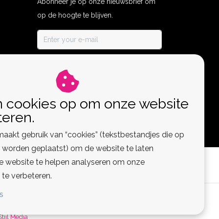
Abonneer je op onze nieuwsbrief om
op de hoogte te blijven.
ABONNEER
n cookies op om onze website
teren.
aakt gebruik van “cookies” (tekstbestandjes die op
worden geplaatst) om de website te laten
de website te helpen analyseren om onze
 te verbeteren.
S
 Feed
Stijl Media