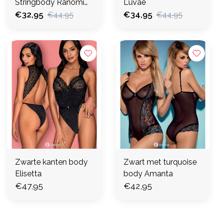
Stringbody Ranomi
Luvae
(XL)
€32,95
€34,95
€44,95
€44,95
Zwarte kanten body
Zwart met turquoise
Elisetta
body Amanta
€47,95
€42,95