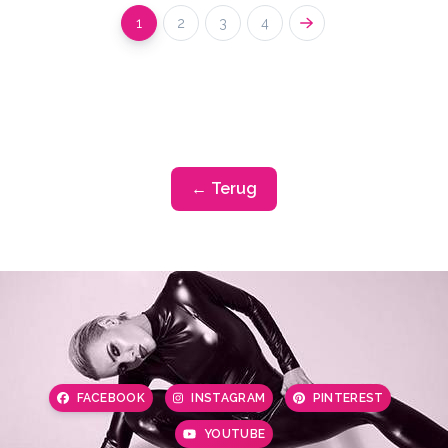
1
2
3
4
← Terug
FACEBOOK
INSTAGRAM
PINTEREST
YOUTUBE