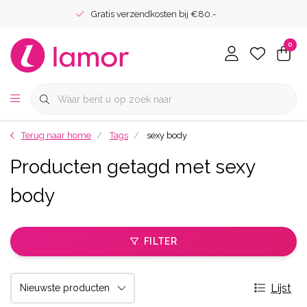
Gratis verzendkosten bij €80.-
0
Terug naar home
Tags
sexy body
Producten getagd met sexy
body
FILTER
Lijst