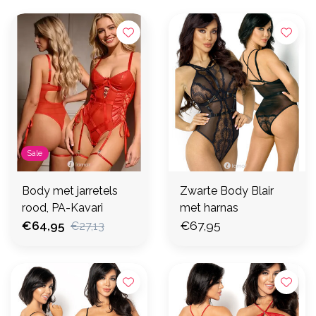
Sale
Body met jarretels
Zwarte Body Blair
rood, PA-Kavari
met harnas
€64,95
€67,95
€27,13