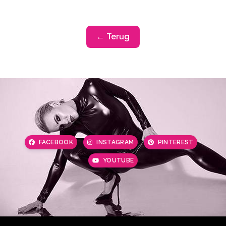
← Terug
FACEBOOK
INSTAGRAM
PINTEREST
YOUTUBE