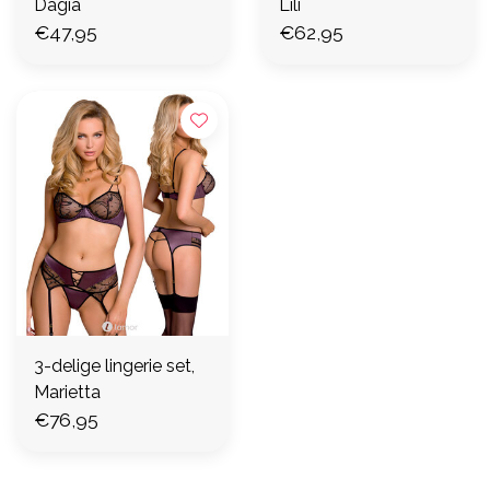
Dagia
Lili
€47,95
€62,95
3-delige lingerie set,
Marietta
€76,95