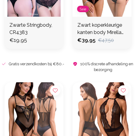
Sale
Zwarte Stringbody,
Zwart koperkleurige
CR4383
kanten body Mirella
€19,95
(L/XL - 2XL/3XL)
€39,95
€47,50
Gratis verzendkosten bij €80.-
100% discrete afhandeling en
bezorging