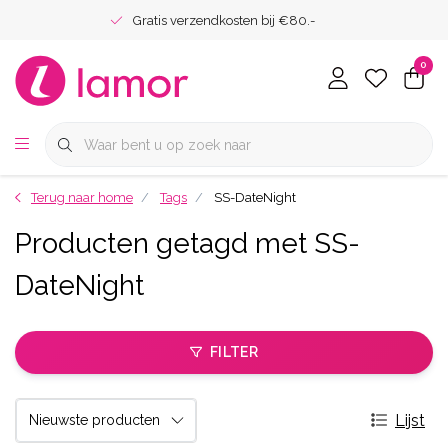
Gratis verzendkosten bij €80.-
0
Terug naar home
Tags
SS-DateNight
Producten getagd met SS-
DateNight
FILTER
Lijst