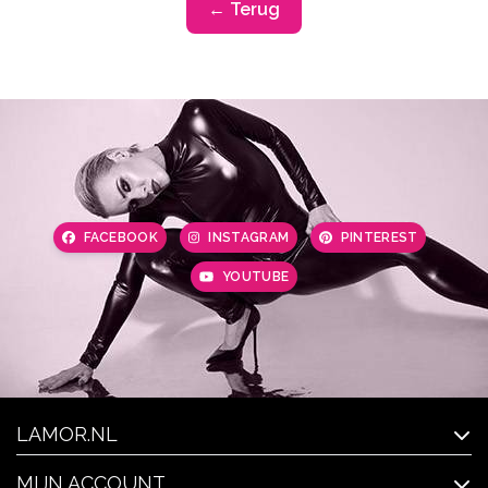
← Terug
FACEBOOK
INSTAGRAM
PINTEREST
YOUTUBE
LAMOR.NL
MIJN ACCOUNT