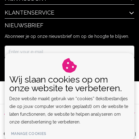
KLANTENSERVICE
NIEUWSBRIEF
Abonneer je op onze nieuwsbrief om op de hoogte te blijven.
ABONNEER
Wij slaan cookies op om
onze website te verbeteren.
Deze website maakt gebruik van “cookies” (tekstbestandjes
die op jouw computer worden geplaatst) om de website te
Algemene voorwaarden
|
Privacy Policy
|
Sitemap
|
Disclaimer
laten functioneren, de website te helpen analyseren om
onze dienstverlening te verbeteren.
|
RSS Feed
MANAGE COOKIES
© Copyright 2026 - Lamor | Clubwear, Lingerie & Kinky Fashion XS-6XL |