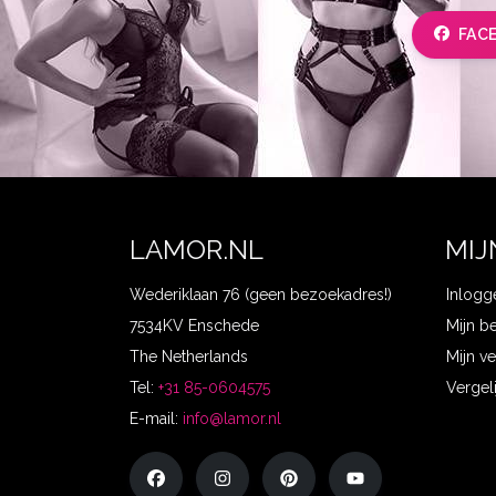
FAC
LAMOR.NL
MIJ
Wederiklaan 76 (geen bezoekadres!)
Inlogg
7534KV Enschede
Mijn b
The Netherlands
Mijn ve
Tel:
+31 85-0604575
Vergel
E-mail:
info@lamor.nl