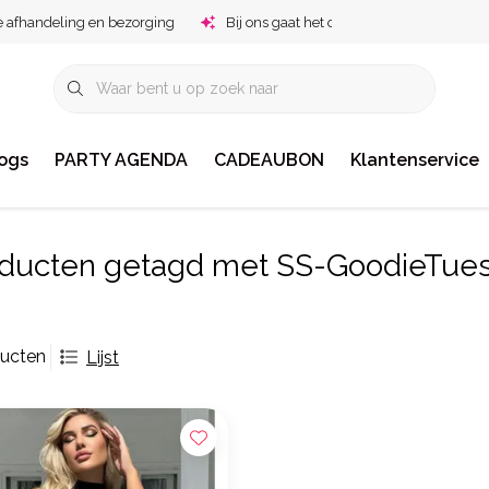
e afhandeling en bezorging
Bij ons gaat het om jou!
ogs
PARTY AGENDA
CADEAUBON
Klantenservice
ducten getagd met SS-GoodieTue
ducten
Lijst