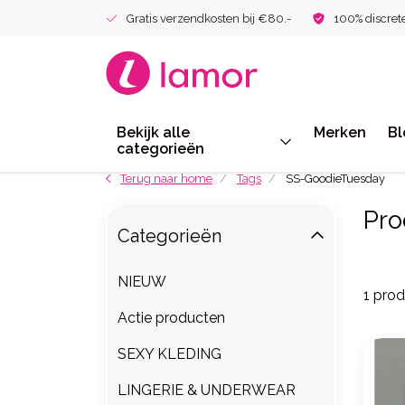
Gratis verzendkosten bij €80.-
100% discret
Bekijk alle
Merken
Bl
categorieën
Terug naar home
Tags
SS-GoodieTuesday
Pro
Categorieën
NIEUW
1 pro
Actie producten
SEXY KLEDING
LINGERIE & UNDERWEAR