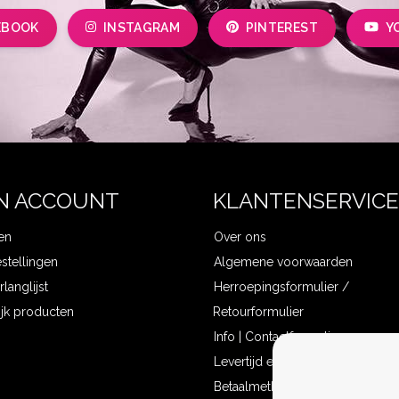
EBOOK
INSTAGRAM
PINTEREST
Y
N ACCOUNT
KLANTENSERVICE
en
Over ons
estellingen
Algemene voorwaarden
rlanglijst
Herroepingsformulier /
ijk producten
Retourformulier
Info | Contactformulier
Levertijd en verzendkosten
Betaalmethoden