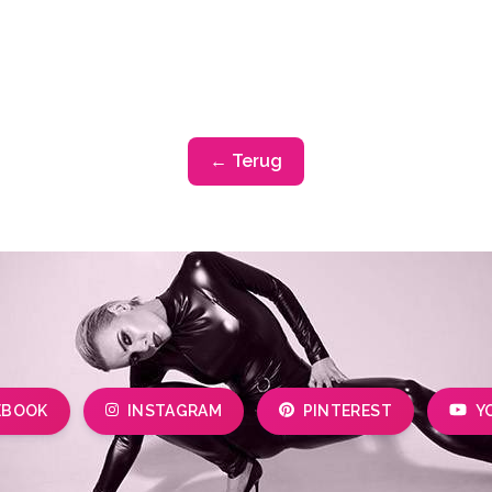
← Terug
EBOOK
INSTAGRAM
PINTEREST
Y