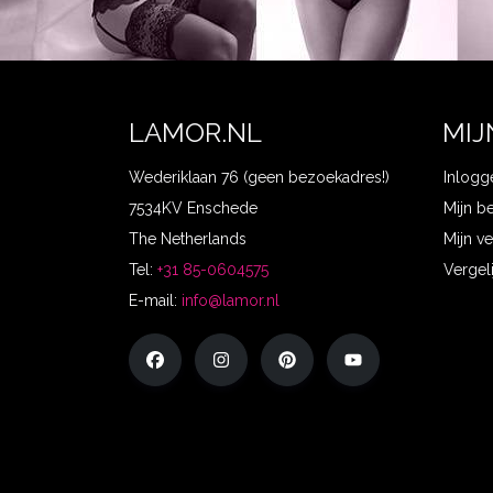
LAMOR.NL
MIJ
Wederiklaan 76 (geen bezoekadres!)
Inlogg
7534KV Enschede
Mijn b
The Netherlands
Mijn ve
Tel:
+31 85-0604575
Vergel
E-mail:
info@lamor.nl