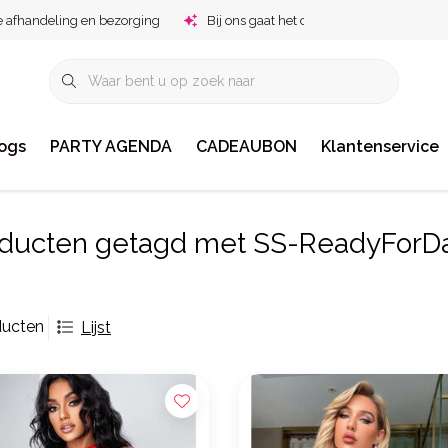
e afhandeling en bezorging
Bij ons gaat het om jou!
ogs
PARTY AGENDA
CADEAUBON
Klantenservice
ducten getagd met SS-ReadyForD
ducten
Lijst