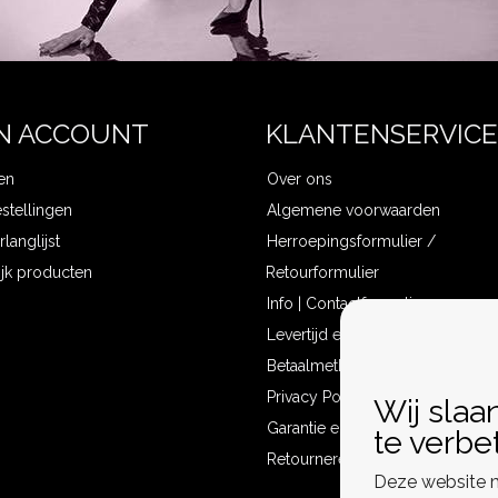
N ACCOUNT
KLANTENSERVICE
en
Over ons
estellingen
Algemene voorwaarden
rlanglijst
Herroepingsformulier /
ijk producten
Retourformulier
Info | Contactformulier
Levertijd en verzendkosten
Betaalmethoden
Privacy Policy
Wij slaa
Garantie en klachten
te verbe
Retourneren
Deze website m