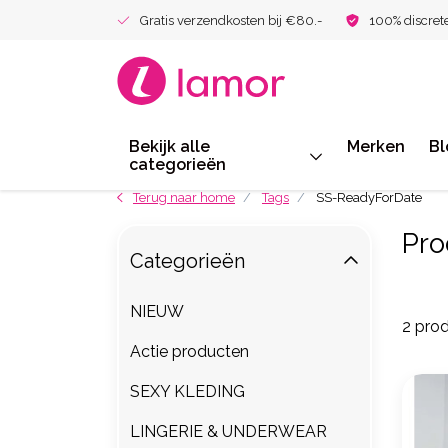
Gratis verzendkosten bij €80.-
100% discret
Bekijk alle
Merken
Bl
categorieën
Terug naar home
Tags
SS-ReadyForDate
Pro
Categorieën
NIEUW
2 pro
Actie producten
SEXY KLEDING
LINGERIE & UNDERWEAR