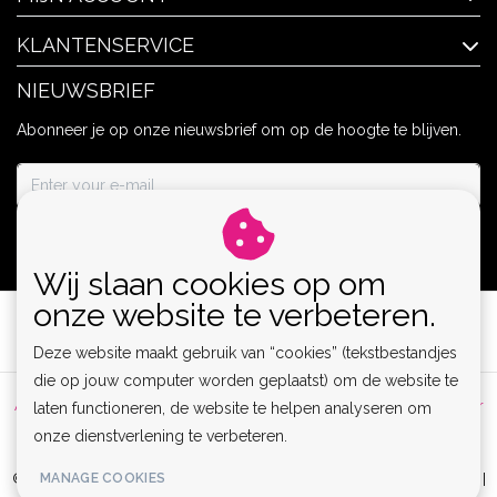
KLANTENSERVICE
NIEUWSBRIEF
Abonneer je op onze nieuwsbrief om op de hoogte te blijven.
ABONNEER
Wij slaan cookies op om
onze website te verbeteren.
Deze website maakt gebruik van “cookies” (tekstbestandjes
die op jouw computer worden geplaatst) om de website te
Algemene voorwaarden
|
Privacy Policy
|
Sitemap
|
Disclaimer
laten functioneren, de website te helpen analyseren om
onze dienstverlening te verbeteren.
|
RSS Feed
MANAGE COOKIES
© Copyright 2026 - Lamor | Clubwear, Lingerie & Kinky Fashion XS-6XL |