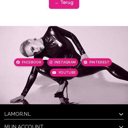
← Terug
FACEBOOK
INSTAGRAM
PINTEREST
YOUTUBE
LAMOR.NL
MIJN ACCOUNT