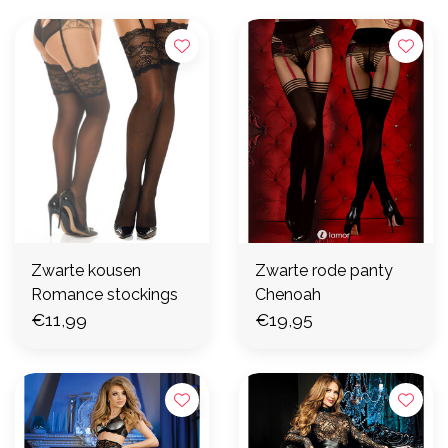
Zwarte kousen
Zwarte rode panty
Romance stockings
Chenoah
€11,99
€19,95