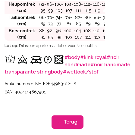
Heupomtrek
92-
96-
100-
104-
108-
112-
116-
120-
124-
(cm)
95
99
103
107
111
115
119
123
127
Tailleomtrek
66-
70-
74-
78-
82-
86-
86-
90-
94-
(cm)
69
73
77
81
85
89
89
93
97
Borstomtrek
88-
92-
96-
100-
104-
108-
110-
114-
118-
(cm)
91
95
99
103
107
111
113
117
121
Let op:
Dit is een aparte maattabel voor Noir-outfits.
#body
#kink royal
#noir
handmade
#noir handmade
transparante stringbody
#wetlook/stof
Artikelnummer: NH-F26449831021-S
EAN: 4024144667901
← Terug