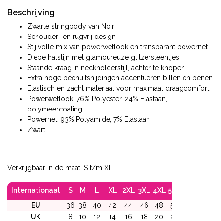
Beschrijving
Zwarte stringbody van Noir
Schouder- en rugvrij design
Stijlvolle mix van powerwetlook en transparant powernet
Diepe halslijn met glamoureuze glitzersteentjes
Staande kraag in neckholderstijl, achter te knopen
Extra hoge beenuitsnijdingen accentueren billen en benen
Elastisch en zacht materiaal voor maximaal draagcomfort
Powerwetlook: 76% Polyester, 24% Elastaan,
polymeercoating.
Powernet: 93% Polyamide, 7% Elastaan
Zwart
Verkrijgbaar in de maat: S t/m XL
Internationaal
S
M
L
XL
2XL
3XL
4XL
5XL
6XL
EU
36
38
40
42
44
46
48
50
52
UK
8
10
12
14
16
18
20
22
24