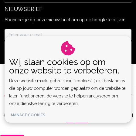
NIEUWSBRIEF
Abonneer je op onze nieuwsbrief om op de hoogte te blijven.
ABONNEER
Wij slaan cookies op om
onze website te verbeteren.
Deze website maakt gebruik van “cookies” (tekstbestandjes
die op jouw computer worden geplaatst) om de website te
Algemene voorwaarden
|
Privacy Policy
|
Sitemap
|
Disclaimer
laten functioneren, de website te helpen analyseren om
onze dienstverlening te verbeteren.
|
RSS Feed
MANAGE COOKIES
© Copyright 2026 - Lamor | Clubwear, Lingerie & Kinky Fashion XS-6XL |
Realisatie
InStijl Media