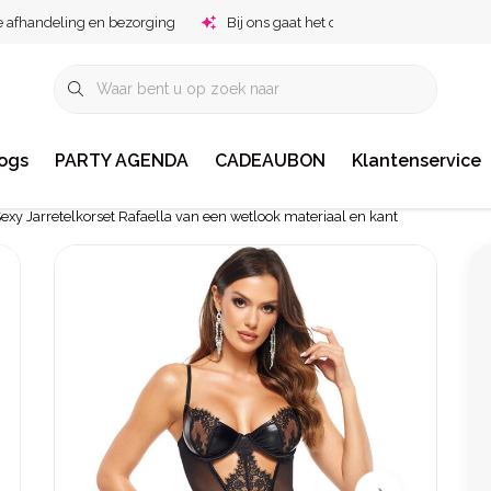
e afhandeling en bezorging
Bij ons gaat het om jou!
ogs
PARTY AGENDA
CADEAUBON
Klantenservice
exy Jarretelkorset Rafaella van een wetlook materiaal en kant