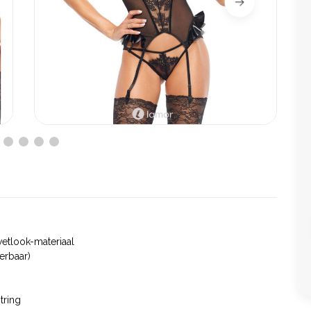
wetlook-materiaal
derbaar)
tring