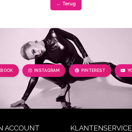
← Terug
EBOOK
INSTAGRAM
PINTEREST
Y
N ACCOUNT
KLANTENSERVICE