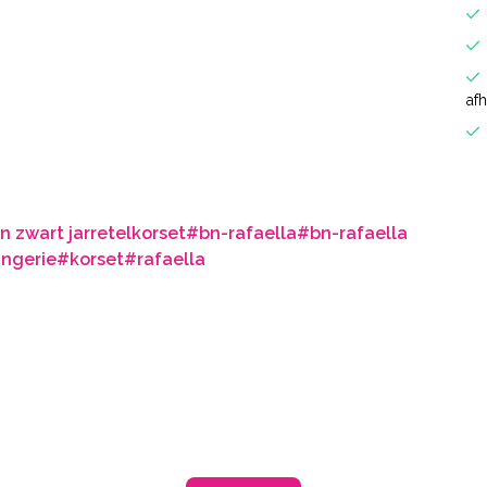
af
n zwart jarretelkorset
#bn-rafaella
#bn-rafaella
ingerie
#korset
#rafaella