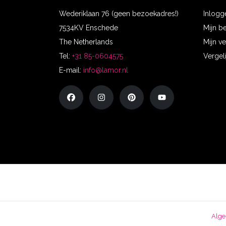
Wederiklaan 76 (geen bezoekadres!)
Inlogg
7534KV Enschede
Mijn b
The Netherlands
Mijn ve
Tel:
+31 85-0604575
Vergel
E-mail:
info@lamor.nl
Alge