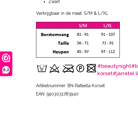
Zwart
Verkrijgbaar in de maat: S/M & L/XL
#beautynight
#b
9,2
korset
#jarretel l
Artikelnummer: BN-Rafaella Korset
EAN: 5903031783940