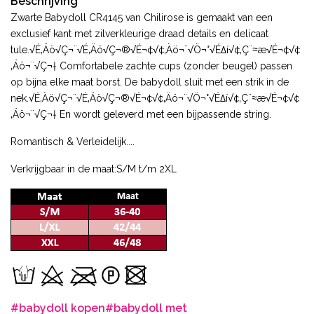
Beschrijving
Zwarte Babydoll CR4145 van Chilirose is gemaakt van een
exclusief kant met zilverkleurige draad details en delicaat
tule.√É‚Äö√Ç¬¨√É‚Äö√Ç¬®√É¬¢√¢‚Äö¬¨√Ö¬°√É∆í√¢‚Ç¨≈æ√É¬¢√¢
‚Äö¬¨√Ç¬† Comfortabele zachte cups (zonder beugel) passen
op bijna elke maat borst. De babydoll sluit met een strik in de
nek.√É‚Äö√Ç¬¨√É‚Äö√Ç¬®√É¬¢√¢‚Äö¬¨√Ö¬°√É∆í√¢‚Ç¨≈æ√É¬¢√¢
‚Äö¬¨√Ç¬† En wordt geleverd met een bijpassende string.
Romantisch & Verleidelijk....
Verkrijgbaar in de maat:S/M t/m 2XL
#babydoll kopen
#babydoll met