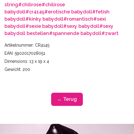
string
#chilirose
#chilirose
babydoll
#cr4145
#erotische babydoll
#fetish
babydoll
#kinky babydoll
#romantisch
#sexi
babydoll
#sexie babydoll
#sexy babydoll
#sexy
babydoll bestellen
#spannende babydoll
#zwart
Artikelnummer: CR4145
EAN: 5902017028051
Dimensions: 13 x 19 x 4
Gewicht: 200
← Terug