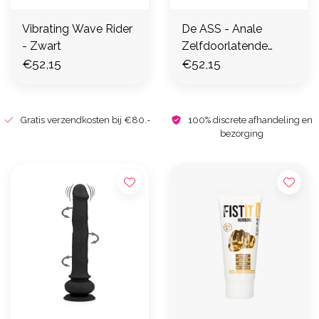
Vibrating Wave Rider
De ASS - Anale
- Zwart
Zelfdoorlatende
€52,15
Stretcher - Zwart
€52,15
Gratis verzendkosten bij €80.-
100% discrete afhandeling en
bezorging