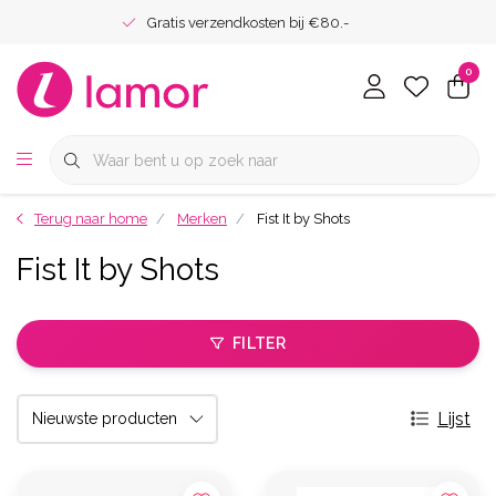
Gratis verzendkosten bij €80.-
0
Terug naar home
Merken
Fist It by Shots
Fist It by Shots
FILTER
Lijst