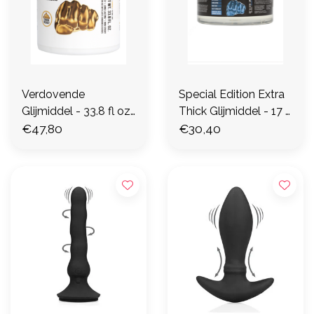
Verdovende
Special Edition Extra
Glijmiddel - 33.8 fl oz
Thick Glijmiddel - 17 fl
/ 1000 ml
€47,80
oz / 500 ml
€30,40