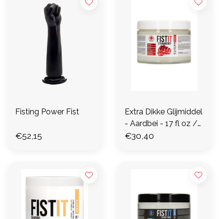
Fisting Power Fist
Extra Dikke Glijmiddel
- Aardbei - 17 fl oz /
€52,15
500 ml
€30,40