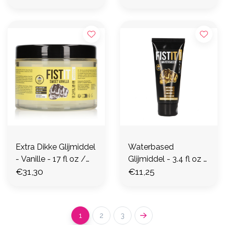
Extra Dikke Glijmiddel
Waterbased
- Vanille - 17 fl oz /
Glijmiddel - 3.4 fl oz /
500 ml
€31,30
100 ml
€11,25
1
2
3