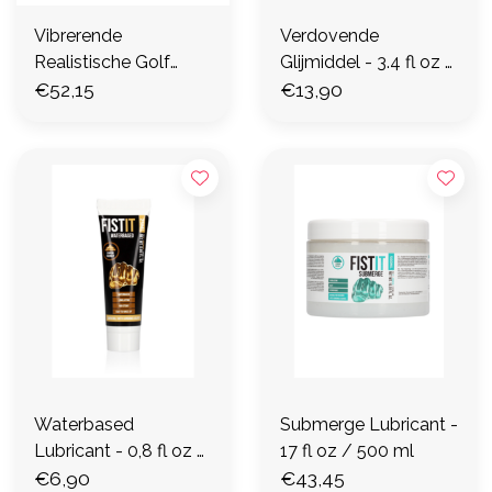
Vibrerende
Verdovende
Realistische Golf
Glijmiddel - 3.4 fl oz /
Rijder - Zwart
€52,15
100 ml
€13,90
Waterbased
Submerge Lubricant -
Lubricant - 0,8 fl oz /
17 fl oz / 500 ml
25 ml
€6,90
€43,45