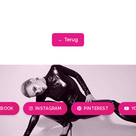
← Terug
EBOOK
INSTAGRAM
PINTEREST
Y