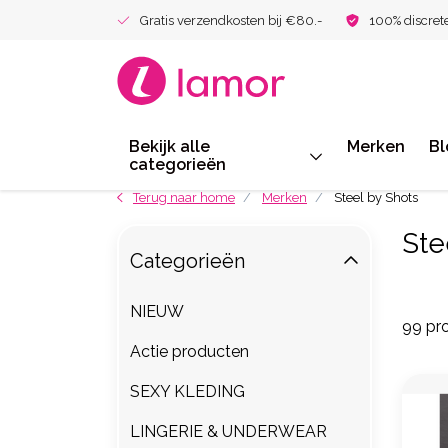
Gratis verzendkosten bij €80.-
100% discret
Bekijk alle
Merken
Bl
categorieën
Terug naar home
Merken
Steel by Shots
Ste
Categorieën
NIEUW
99 pr
Actie producten
SEXY KLEDING
LINGERIE & UNDERWEAR