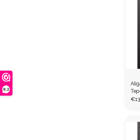
Alig
9,2
Tep
€13