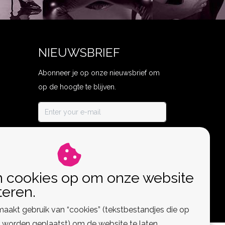
NIEUWSBRIEF
Abonneer je op onze nieuwsbrief om
op de hoogte te blijven.
ABONNEER
n cookies op om onze website
teren.
aakt gebruik van “cookies” (tekstbestandjes die op
worden geplaatst) om de website te laten