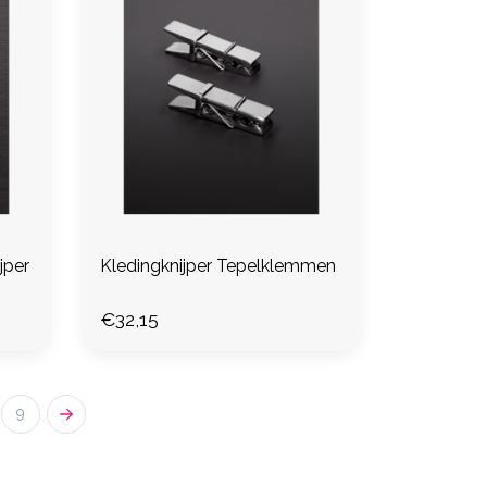
jper
Kledingknijper Tepelklemmen
€32,15
9