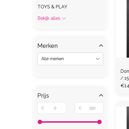
TOYS & PLAY
Bekijk alles
Merken
Donu
/ 1
€14
Prijs
€
€