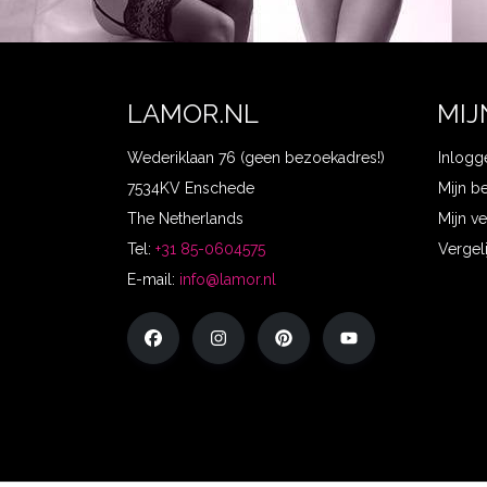
LAMOR.NL
MIJ
Wederiklaan 76 (geen bezoekadres!)
Inlogg
7534KV Enschede
Mijn b
The Netherlands
Mijn ve
Tel:
+31 85-0604575
Vergel
E-mail:
info@lamor.nl