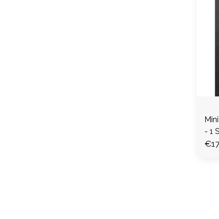
Min
- 1 
€17