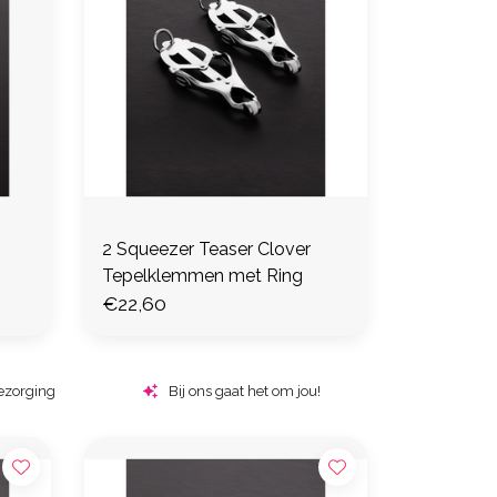
2 Squeezer Teaser Clover
Tepelklemmen met Ring
€22,60
ezorging
Bij ons gaat het om jou!