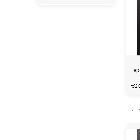
Tepe
€20