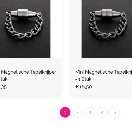
i Magnetische Tepelknijper
Mini Magnetische Tepelkni
Stuk
- 1 Stuk
,35
€16,50
1
2
3
4
5
..