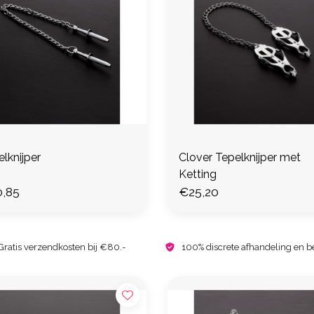
lknijper
Clover Tepelknijper met
Ketting
,85
€25,20
Gratis verzendkosten bij €80.-
100% discrete afhandeling en b