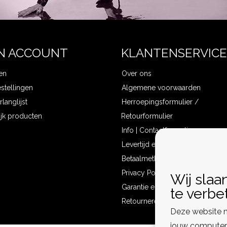
N ACCOUNT
KLANTENSERVICE
en
Over ons
estellingen
Algemene voorwaarden
rlanglijst
Herroepingsformulier /
ijk producten
Retourformulier
Info | Contactformulier
Levertijd en verzendkosten
Betaalmethoden
Privacy Policy
Wij slaa
Garantie en klachten
te verbe
Retourneren
Deze website m
jouw computer 