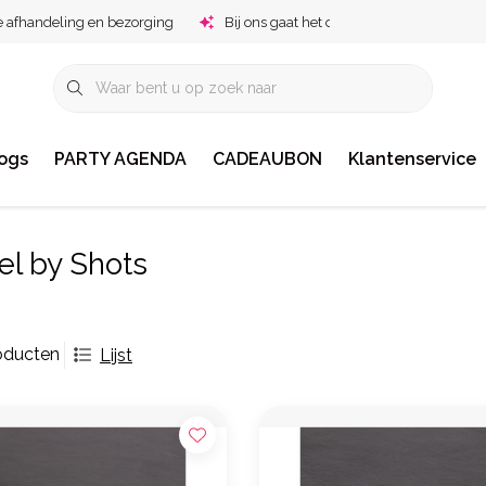
e afhandeling en bezorging
Bij ons gaat het om jou!
ogs
PARTY AGENDA
CADEAUBON
Klantenservice
el by Shots
oducten
Lijst