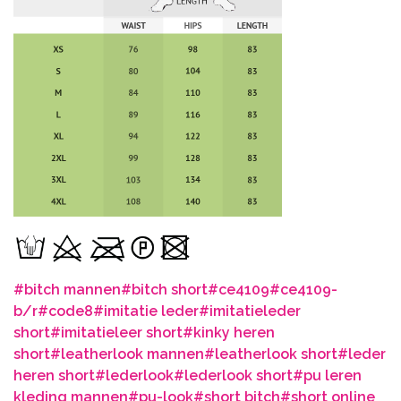
#bitch mannen
#bitch short
#ce4109
#ce4109-
b/r
#code8
#imitatie leder
#imitatieleder
short
#imitatieleer short
#kinky heren
short
#leatherlook mannen
#leatherlook short
#leder
heren short
#lederlook
#lederlook short
#pu leren
kleding mannen
#pu-look
#short bitch
#short online