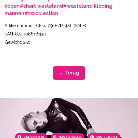
kopen
#short wasteland
#wasteland kleding
mannen
#xxxcolection
Artikelnummer: CE-4109-B/R-4XL (SALE)
EAN: 8720088181591
Gewicht: 250
← Terug
FACEBOOK
INSTAGRAM
PINTEREST