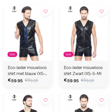
Sale
Sale
Eco-leder mouwloos
Eco-leder mouwloos
shirt met blauw (XS-
shirt Zwart (XS-S-M)
S-M-XL- 2XL)
€59,95
€59,95
€89,95
€89,95