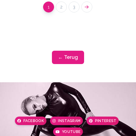
1
2
3
← Terug
FACEBOOK
INSTAGRAM
PINTEREST
YOUTUBE