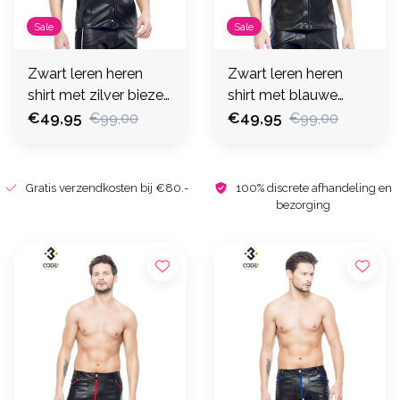
Sale
Sale
Zwart leren heren
Zwart leren heren
shirt met zilver biezen
shirt met blauwe
( S)
€49,95
biezen (S-M- 2XL)
€49,95
€99,00
€99,00
Gratis verzendkosten bij €80.-
100% discrete afhandeling en
bezorging