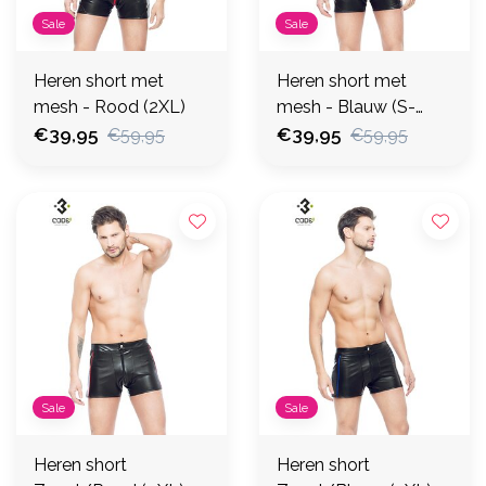
Sale
Sale
Heren short met
Heren short met
mesh - Rood (2XL)
mesh - Blauw (S-
€39,95
2XL-3XL)
€39,95
€59,95
€59,95
Sale
Sale
Heren short
Heren short