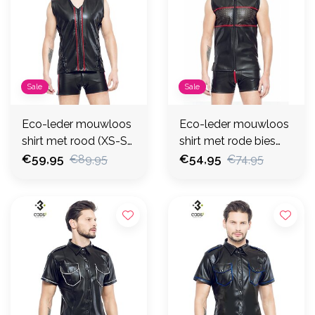
Sale
Sale
Eco-leder mouwloos
Eco-leder mouwloos
shirt met rood (XS-S-
shirt met rode bies
2XL-3XL)
€59,95
(XS-S-M-4XL)
€54,95
€89,95
€74,95