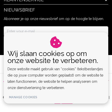
NIEUWSBRIEF
Abonneer je op onze nieuwsbrief om op de hoogte te blijven.
ABONNEER
Wij slaan cookies op om
onze website te verbeteren.
Deze website maakt gebruik van “cookies” (tekstbestandjes
die op jouw computer worden geplaatst) om de website te
Algemene voorwaarden
|
Privacy Policy
|
Sitemap
|
Disclaimer
laten functioneren, de website te helpen analyseren om
onze dienstverlening te verbeteren.
|
RSS Feed
MANAGE COOKIES
© Copyright 2026 - Lamor | Clubwear, Lingerie & Kinky Fashion XS-6XL |
Realisatie
InStijl Media