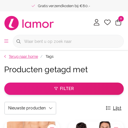
Gratis verzendkosten bij €80.-
0
Terug naar home
Tags
Producten getagd met
FILTER
Lijst