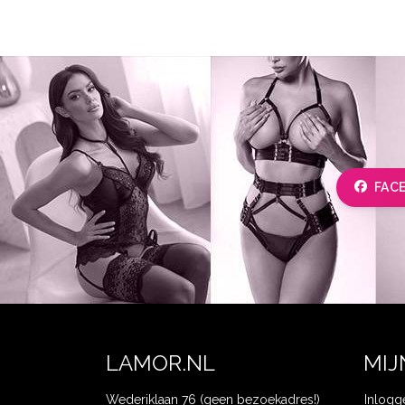
FAC
LAMOR.NL
MIJ
Wederiklaan 76 (geen bezoekadres!)
Inlogg