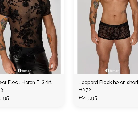
er Flock Heren T-Shirt,
Leopard Flock heren short 
3
H072
,95
€49,95