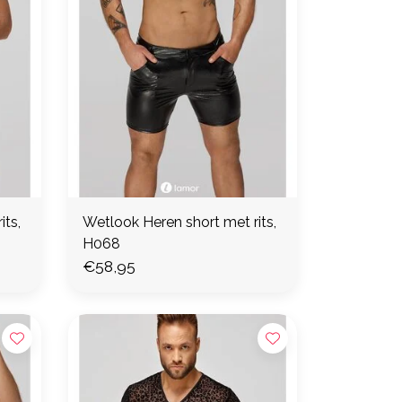
its,
Wetlook Heren short met rits,
H068
€58,95