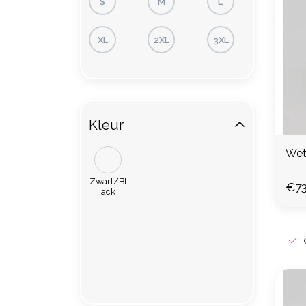
S
M
L
XL
2XL
3XL
Kleur
Wet
Zwart/Bl
€73
ack