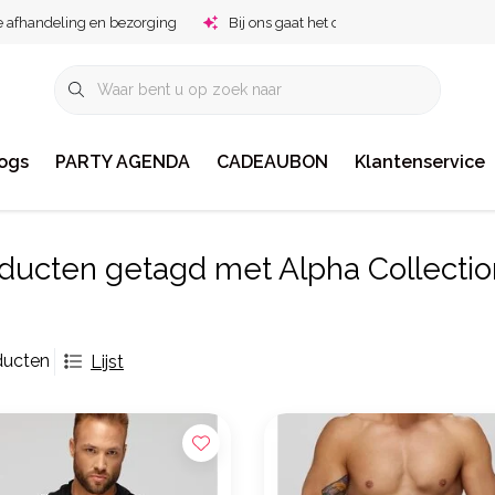
e afhandeling en bezorging
Bij ons gaat het om jou!
ogs
PARTY AGENDA
CADEAUBON
Klantenservice
ducten getagd met Alpha Collectio
ducten
Lijst