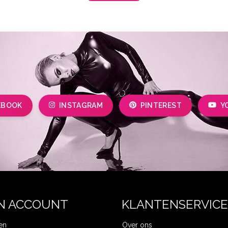
EBOOK
INSTAGRAM
PINTEREST
Y
N ACCOUNT
KLANTENSERVICE
en
Over ons