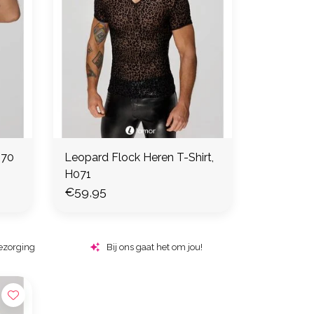
070
Leopard Flock Heren T-Shirt,
H071
€59,95
ezorging
Bij ons gaat het om jou!