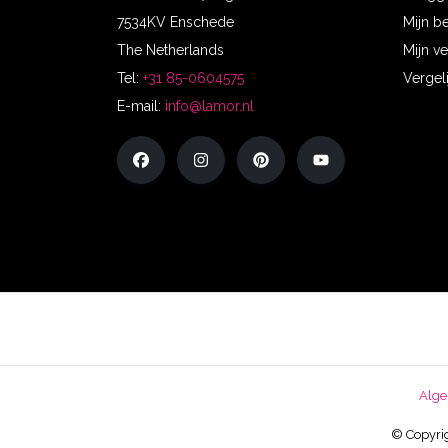
7534KV Enschede
Mijn b
The Netherlands
Mijn ve
Tel:
+31 85-0604575
Vergel
E-mail:
info@lamor.nl
Alge
© Copyrig