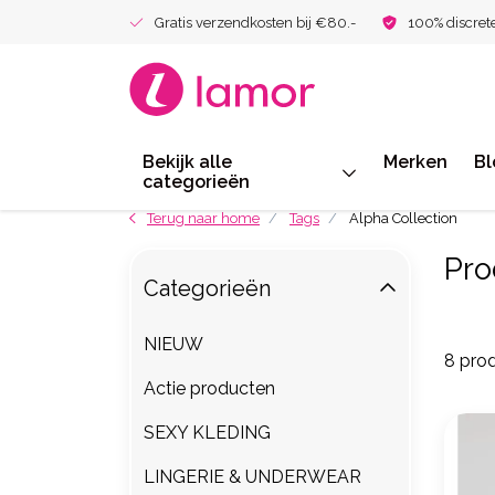
Gratis verzendkosten bij €80.-
100% discret
Bekijk alle
Merken
Bl
categorieën
Terug naar home
Tags
Alpha Collection
Pro
Categorieën
NIEUW
8 pro
Actie producten
SEXY KLEDING
LINGERIE & UNDERWEAR