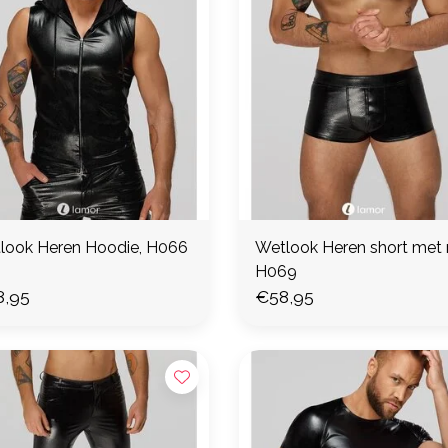
look Heren Hoodie, H066
Wetlook Heren short met r
H069
,95
€58,95