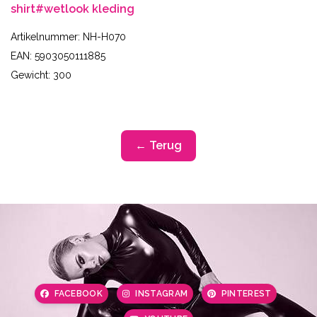
shirt
#wetlook kleding
Artikelnummer: NH-H070
EAN: 5903050111885
Gewicht: 300
← Terug
FACEBOOK
INSTAGRAM
PINTEREST