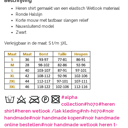
Beschrijving
Heren shirt gemaakt van een elastisch Wetlook materiaal
Ronde Halslijn
Korte mouw met tastbaar slangen relief
Nauwsluitend model
Zwart
Verkrijgbaar in de maat: S t/m 3XL
#alpha
collection
#h070
#heren
shirt
#heren wetlook /lak kleding
#nh-h070
#noir
handmade
#noir handmade kopen
#noir handmade
online bestellen
#noir handmade wetlook heren t-