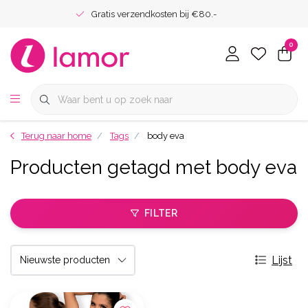
Gratis verzendkosten bij €80.-
0
Terug naar home
Tags
body eva
Producten getagd met body eva
FILTER
Lijst