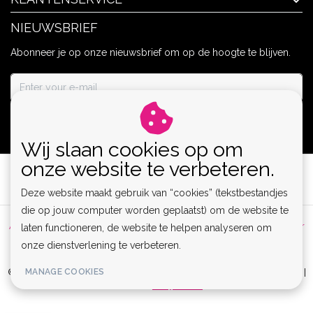
NIEUWSBRIEF
Abonneer je op onze nieuwsbrief om op de hoogte te blijven.
ABONNEER
Wij slaan cookies op om
onze website te verbeteren.
Deze website maakt gebruik van “cookies” (tekstbestandjes
die op jouw computer worden geplaatst) om de website te
Algemene voorwaarden
|
Privacy Policy
|
Sitemap
|
Disclaimer
laten functioneren, de website te helpen analyseren om
onze dienstverlening te verbeteren.
|
RSS Feed
MANAGE COOKIES
© Copyright 2026 - Lamor | Clubwear, Lingerie & Kinky Fashion XS-6XL |
Realisatie
InStijl Media