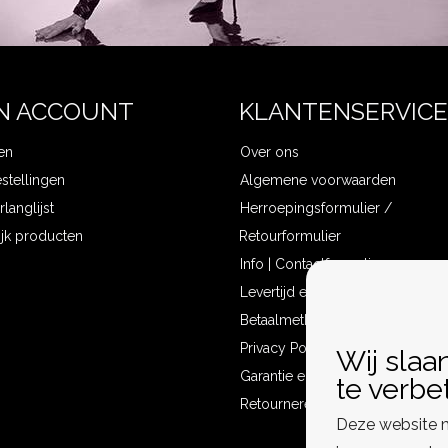
N ACCOUNT
KLANTENSERVICE
en
Over ons
estellingen
Algemene voorwaarden
rlanglijst
Herroepingsformulier /
ijk producten
Retourformulier
Info | Contactformulier
Levertijd en verzendkosten
Betaalmethoden
Privacy Policy
Wij slaa
Garantie en klachten
te verbe
Retourneren
Deze website m