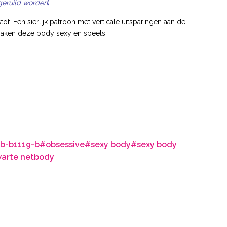
 geruild worden
)
f. Een sierlijk patroon met verticale uitsparingen aan de
 maken deze body sexy en speels.
b-b1119-b
#obsessive
#sexy body
#sexy body
arte netbody