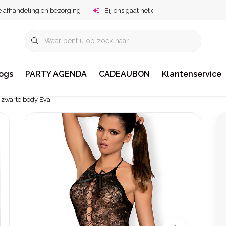
e afhandeling en bezorging
Bij ons gaat het om jou!
ogs
PARTY AGENDA
CADEAUBON
Klantenservice
e zwarte body Eva