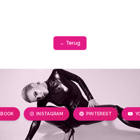
← Terug
EBOOK
INSTAGRAM
PINTEREST
Y