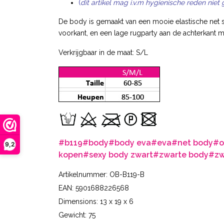
(
dit artikel mag i.v.m hygienische reden niet
De body is gemaakt van een mooie elastische net sto
voorkant, en een lage rugparty aan de achterkant
Verkrijgbaar in de maat: S/L
#b119
#body
#body eva
#eva
#net body
#o
9,2
kopen
#sexy body zwart
#zwarte body
#zw
Artikelnummer: OB-B119-B
EAN: 5901688226568
Dimensions: 13 x 19 x 6
Gewicht: 75