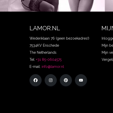
LAMOR.NL
MIJ
Wederiklaan 76 (geen bezoekadres!)
Inlogg
7534KV Enschede
Mijn b
The Netherlands
Mijn ve
Tel:
+31 85-0604575
Vergel
E-mail:
info@lamor.nl