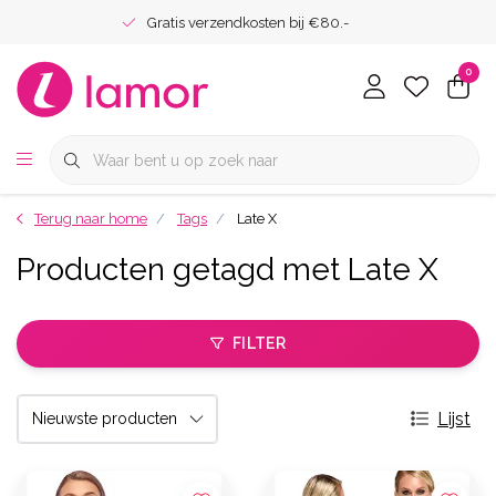
Gratis verzendkosten bij €80.-
0
Terug naar home
Tags
Late X
Producten getagd met Late X
FILTER
Lijst