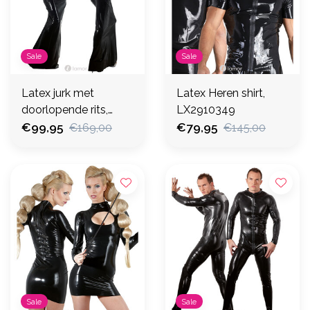
Sale
Sale
Latex jurk met
Latex Heren shirt,
doorlopende rits,
LX2910349
LX2900092
€99,95
€79,95
€169,00
€145,00
Sale
Sale