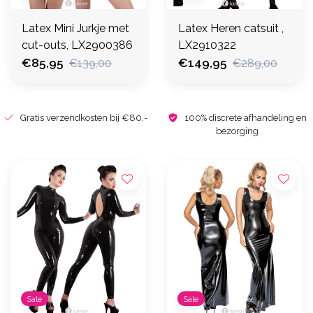
Latex Mini Jurkje met
Latex Heren catsuit ,
cut-outs, LX2900386
LX2910322
€85,95
€149,95
€139,00
€289,00
Gratis verzendkosten bij €80.-
100% discrete afhandeling en
bezorging
Sale
Sale