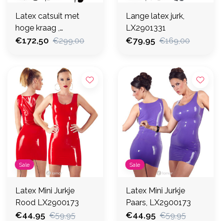
Latex catsuit met
Lange latex jurk,
hoge kraag ,
LX2901331
LX2901005
€172,50
€79,95
€299,00
€169,00
Sale
Sale
Latex Mini Jurkje
Latex Mini Jurkje
Rood LX2900173
Paars, LX2900173
€44,95
€44,95
€59,95
€59,95