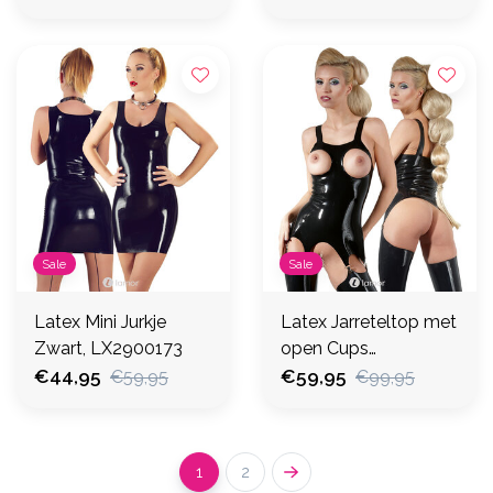
Sale
Sale
Latex Mini Jurkje
Latex Jarreteltop met
Zwart, LX2900173
open Cups
€44,95
,LX2900653
€59,95
€59,95
€99,95
1
2