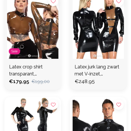
Sale
Latex crop shirt
Latex jurk lang zwart
transparant,
met V-inzet,
LX2901374
€179,95
LX2901390
€248,95
€199,00