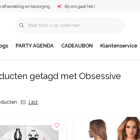
e afhandeling en bezorging
Bij ons gaat het om jou!
ogs
PARTY AGENDA
CADEAUBON
Klantenservice
ducten getagd met Obsessive
oducten
Lijst