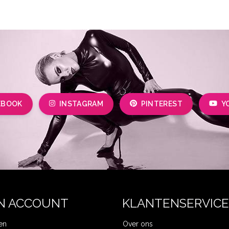
EBOOK
INSTAGRAM
PINTEREST
Y
N ACCOUNT
KLANTENSERVICE
en
Over ons