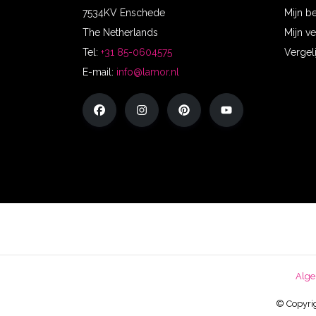
7534KV Enschede
Mijn b
The Netherlands
Mijn ve
Tel:
+31 85-0604575
Vergel
E-mail:
info@lamor.nl
Alge
© Copyrig