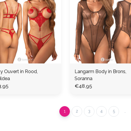
y Ouvert in Rood,
Langarm Body in Brons,
ildea
Soranna
,95
€48,95
1
2
3
4
5
..