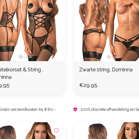
etelkorset & String ,
Zwarte string, Dominna
inna
9,95
€29,95
Gratis verzendkosten bij €80.-
100% discrete afhandeling en b