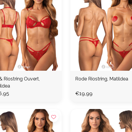
 Riostring Ouvert,
Rode Riostring, Matildea
ildea
6,95
€19,99