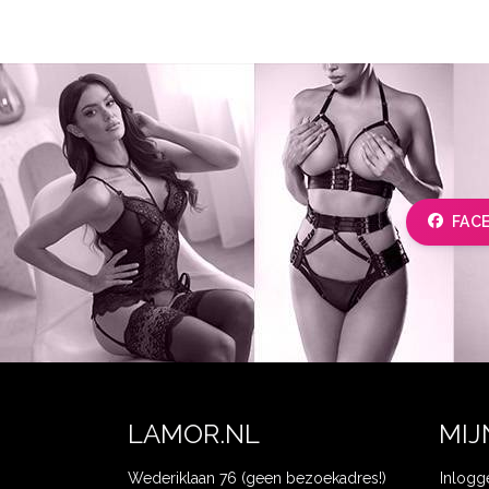
FAC
LAMOR.NL
MIJ
Wederiklaan 76 (geen bezoekadres!)
Inlogg