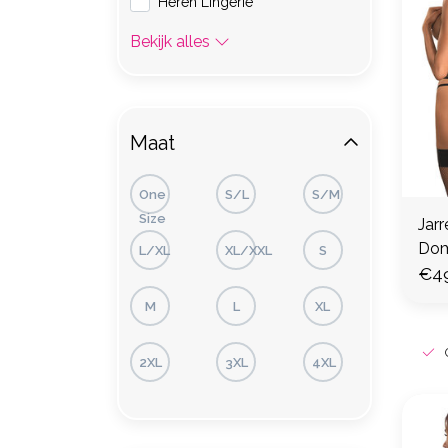
Heren Lingerie
Bekijk alles
Maat
One
S/L
S/M
Size
Jarr
Dom
L/XL
XL/XXL
S
€4
M
L
XL
2XL
3XL
4XL