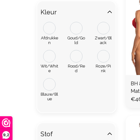
Kleur
Afdrukke
Goud/Go
Zwart/Bl
n
ld
ack
Wit/Whit
Rood/Re
Roze/Pi
e
d
nk
BH &
Mat
Blauw/Bl
€4
ue
Stof
9,2