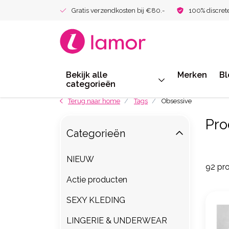
Gratis verzendkosten bij €80.-
100% discret
Bekijk alle
Merken
Bl
categorieën
Terug naar home
Tags
Obsessive
Pro
Categorieën
NIEUW
92 pr
Actie producten
SEXY KLEDING
LINGERIE & UNDERWEAR