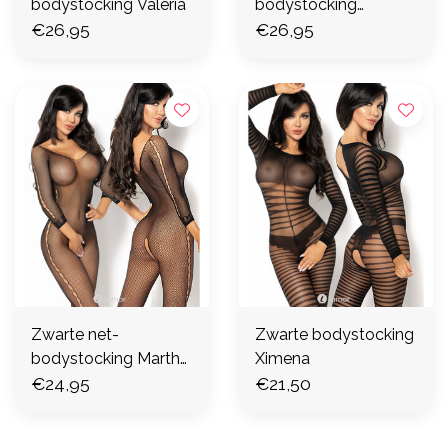
bodystocking Valeria
bodystocking
€26,95
Fernanda
€26,95
Zwarte net-
Zwarte bodystocking
bodystocking Martha
Ximena
diamond
€24,95
€21,50