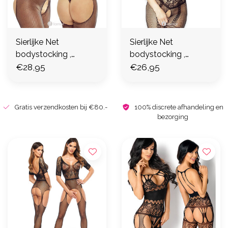
Sierlijke Net
Sierlijke Net
bodystocking ,
bodystocking ,
PR1534
€28,95
PR4696
€26,95
Gratis verzendkosten bij €80.-
100% discrete afhandeling en
bezorging