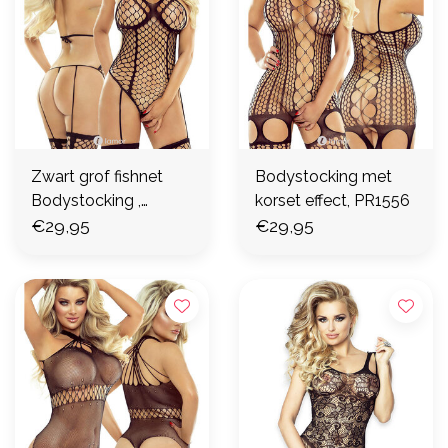
Zwart grof fishnet
Bodystocking met
Bodystocking ,
korset effect, PR1556
PR1542
€29,95
€29,95