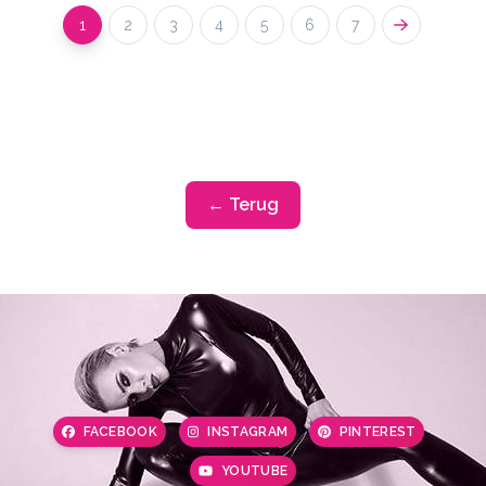
1
2
3
4
5
6
7
← Terug
FACEBOOK
INSTAGRAM
PINTEREST
YOUTUBE