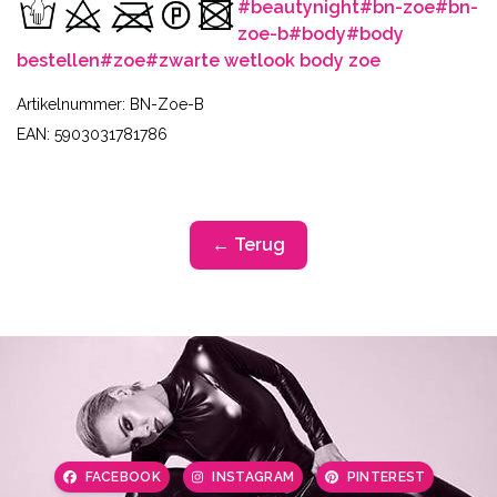
#beautynight
#bn-zoe
#bn-
zoe-b
#body
#body
bestellen
#zoe
#zwarte wetlook body zoe
Artikelnummer: BN-Zoe-B
EAN: 5903031781786
← Terug
FACEBOOK
INSTAGRAM
PINTEREST